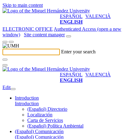
Skip to main content
ESPAÑOL
VALENCIÀ
ENGLISH
ELECTRONIC OFFICE
Authenticated Access (open a new
window)
Site content manager
Enter your search
ESPAÑOL
VALENCIÀ
ENGLISH
Edit
Introduction
Introduction
(Español) Directorio
Localización
Carta de Servicios
(Español) Política Ambiental
(Español) Comunicación
(Español) Comunicación