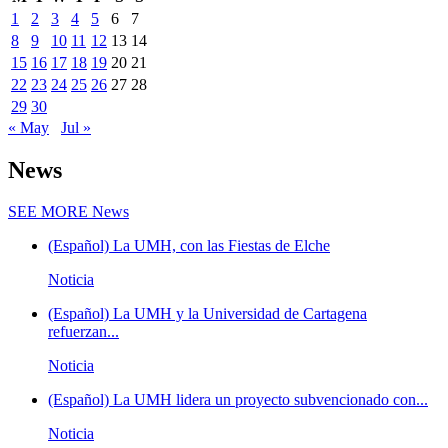
1
2
3
4
5
6
7
8
9
10
11
12
13
14
15
16
17
18
19
20
21
22
23
24
25
26
27
28
29
30
« May
Jul »
News
SEE MORE
News
(Español) La UMH, con las Fiestas de Elche
Noticia
(Español) La UMH y la Universidad de Cartagena
refuerzan...
Noticia
(Español) La UMH lidera un proyecto subvencionado con...
Noticia