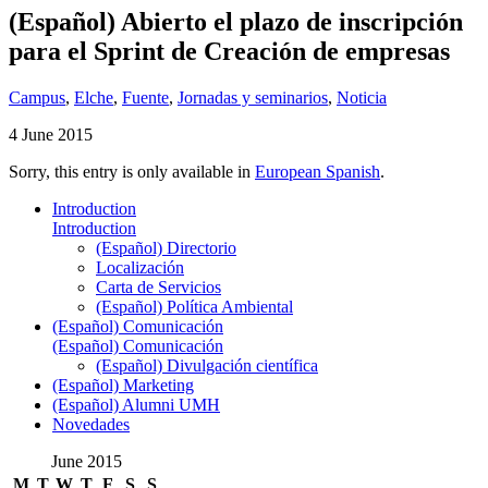
(Español) Abierto el plazo de inscripción
para el Sprint de Creación de empresas
Campus
,
Elche
,
Fuente
,
Jornadas y seminarios
,
Noticia
4 June 2015
Sorry, this entry is only available in
European Spanish
.
Introduction
Introduction
(Español) Directorio
Localización
Carta de Servicios
(Español) Política Ambiental
(Español) Comunicación
(Español) Comunicación
(Español) Divulgación científica
(Español) Marketing
(Español) Alumni UMH
Novedades
June 2015
M
T
W
T
F
S
S