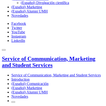
(Español) Divulgación científica
(Español) Marketing
(Español) Alumni UMH
Novedades
Facebook
Twitter
YouTube
Instagram
LinkedIn
Service of Communication, Marketing
and Student Services
Service of Communication, Marketing and Student Services
Introduction
(Español) Comunicación
(Español) Marketing
(Español) Alumni UMH
Novedades