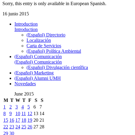
Sorry, this entry is only available in European Spanish.
16 junio 2015
Introduction
Introduction
(Español) Directorio
Localización
Carta de Servicios
(Español) Política Ambiental
(Español) Comunicación
(Español) Comunicación
(Español) Divulgación científica
(Español) Marketing
(Español) Alumni UMH
Novedades
June 2015
M
T
W
T
F
S
S
1
2
3
4
5
6
7
8
9
10
11
12
13
14
15
16
17
18
19
20
21
22
23
24
25
26
27
28
29
30