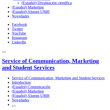
(Español) Divulgación científica
(Español) Marketing
(Español) Alumni UMH
Novedades
Facebook
Twitter
YouTube
Instagram
LinkedIn
Service of Communication, Marketing
and Student Services
Service of Communication, Marketing and Student Services
Introduction
(Español) Comunicación
(Español) Marketing
(Español) Alumni UMH
Novedades