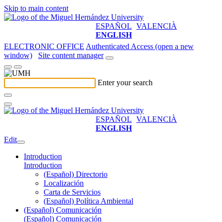
Skip to main content
ESPAÑOL
VALENCIÀ
ENGLISH
ELECTRONIC OFFICE
Authenticated Access (open a new
window)
Site content manager
Enter your search
ESPAÑOL
VALENCIÀ
ENGLISH
Edit
Introduction
Introduction
(Español) Directorio
Localización
Carta de Servicios
(Español) Política Ambiental
(Español) Comunicación
(Español) Comunicación