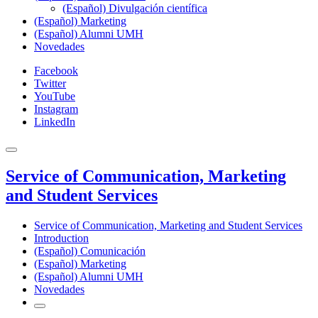
(Español) Divulgación científica
(Español) Marketing
(Español) Alumni UMH
Novedades
Facebook
Twitter
YouTube
Instagram
LinkedIn
Service of Communication, Marketing
and Student Services
Service of Communication, Marketing and Student Services
Introduction
(Español) Comunicación
(Español) Marketing
(Español) Alumni UMH
Novedades