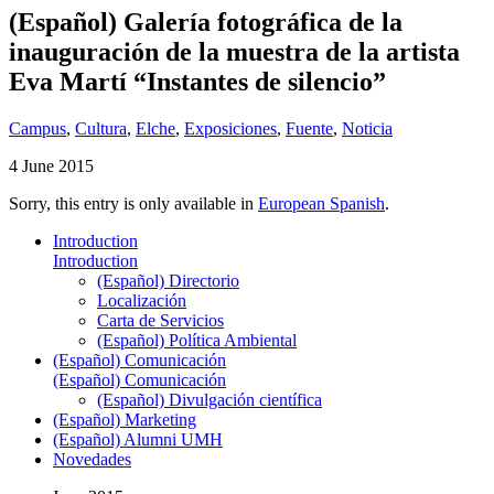
(Español) Galería fotográfica de la
inauguración de la muestra de la artista
Eva Martí “Instantes de silencio”
Campus
,
Cultura
,
Elche
,
Exposiciones
,
Fuente
,
Noticia
4 June 2015
Sorry, this entry is only available in
European Spanish
.
Introduction
Introduction
(Español) Directorio
Localización
Carta de Servicios
(Español) Política Ambiental
(Español) Comunicación
(Español) Comunicación
(Español) Divulgación científica
(Español) Marketing
(Español) Alumni UMH
Novedades