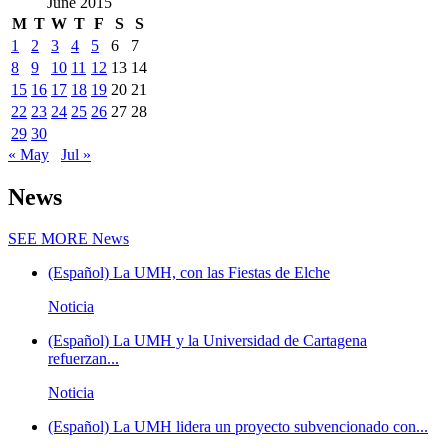
June 2015
M
T
W
T
F
S
S
1
2
3
4
5
6
7
8
9
10
11
12
13
14
15
16
17
18
19
20
21
22
23
24
25
26
27
28
29
30
« May
Jul »
News
SEE MORE
News
(Español) La UMH, con las Fiestas de Elche
Noticia
(Español) La UMH y la Universidad de Cartagena
refuerzan...
Noticia
(Español) La UMH lidera un proyecto subvencionado con...