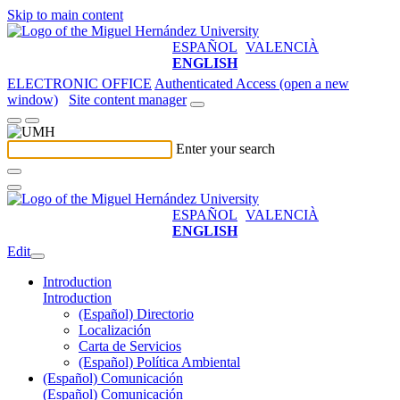
Skip to main content
ESPAÑOL
VALENCIÀ
ENGLISH
ELECTRONIC OFFICE
Authenticated Access (open a new
window)
Site content manager
Enter your search
ESPAÑOL
VALENCIÀ
ENGLISH
Edit
Introduction
Introduction
(Español) Directorio
Localización
Carta de Servicios
(Español) Política Ambiental
(Español) Comunicación
(Español) Comunicación