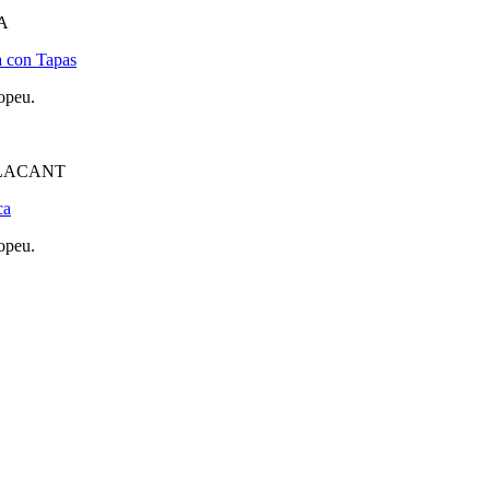
A
a con Tapas
opeu.
ALACANT
ca
opeu.