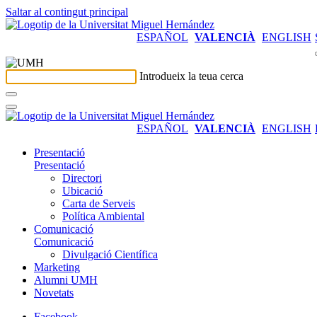
Saltar al contingut principal
ESPAÑOL
VALENCIÀ
ENGLISH
Introdueix la teua cerca
ESPAÑOL
VALENCIÀ
ENGLISH
Presentació
Presentació
Directori
Ubicació
Carta de Serveis
Política Ambiental
Comunicació
Comunicació
Divulgació Científica
Marketing
Alumni UMH
Novetats
Facebook