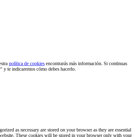
estra
política de cookies
encontrarás más información. Si continuas
r" y te indicaremos cómo debes hacerlo.
gorized as necessary are stored on your browser as they are essential
 website. These cookies will be stored in your browser only with your