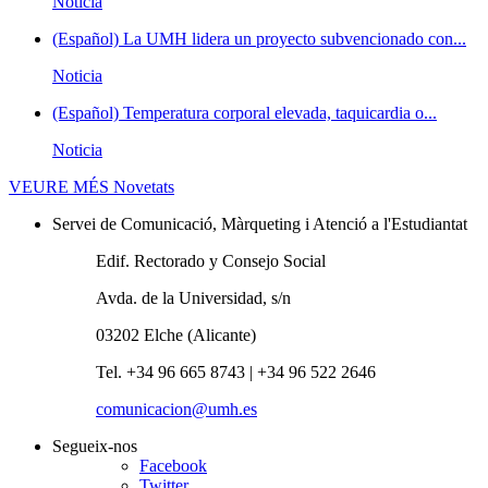
Noticia
(Español) La UMH lidera un proyecto subvencionado con...
Noticia
(Español) Temperatura corporal elevada, taquicardia o...
Noticia
VEURE MÉS
Novetats
Servei de Comunicació, Màrqueting i Atenció a l'Estudiantat
Edif. Rectorado y Consejo Social
Avda. de la Universidad, s/n
03202 Elche (Alicante)
Tel. +34 96 665 8743 | +34 96 522 2646
comunicacion@umh.es
Segueix-nos
Facebook
Twitter