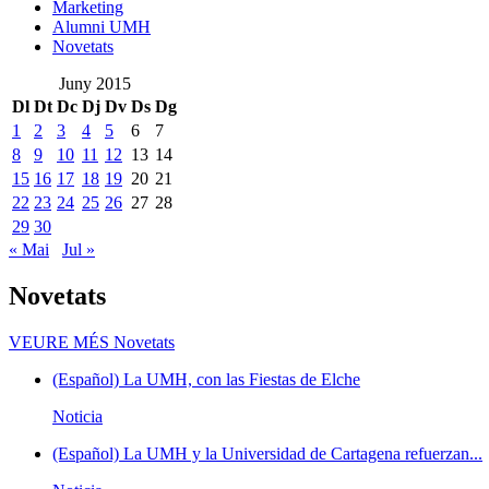
Marketing
Alumni UMH
Novetats
Juny 2015
Dl
Dt
Dc
Dj
Dv
Ds
Dg
1
2
3
4
5
6
7
8
9
10
11
12
13
14
15
16
17
18
19
20
21
22
23
24
25
26
27
28
29
30
« Mai
Jul »
Novetats
VEURE MÉS
Novetats
(Español) La UMH, con las Fiestas de Elche
Noticia
(Español) La UMH y la Universidad de Cartagena refuerzan...