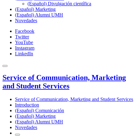
(Español) Divulgación científica
(Español) Marketing
(Español) Alumni UMH
Novedades
Facebook
Twitter
YouTube
Instagram
LinkedIn
Service of Communication, Marketing
and Student Services
Service of Communication, Marketing and Student Services
Introduction
(Español) Comunicación
(Español) Marketing
(Español) Alumni UMH
Novedades