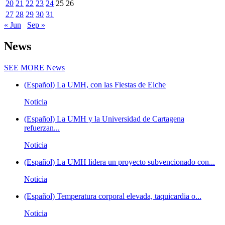
20
21
22
23
24
25
26
27
28
29
30
31
« Jun
Sep »
News
SEE MORE
News
(Español) La UMH, con las Fiestas de Elche
Noticia
(Español) La UMH y la Universidad de Cartagena
refuerzan...
Noticia
(Español) La UMH lidera un proyecto subvencionado con...
Noticia
(Español) Temperatura corporal elevada, taquicardia o...
Noticia