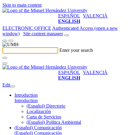
Skip to main content
ESPAÑOL
VALENCIÀ
ENGLISH
ELECTRONIC OFFICE
Authenticated Access (open a new
window)
Site content manager
Enter your search
ESPAÑOL
VALENCIÀ
ENGLISH
Edit
Introduction
Introduction
(Español) Directorio
Localización
Carta de Servicios
(Español) Política Ambiental
(Español) Comunicación
(Español) Comunicación