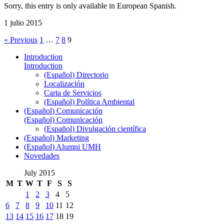
Sorry, this entry is only available in European Spanish.
1 julio 2015
« Previous
1
…
7
8
9
Introduction
Introduction
(Español) Directorio
Localización
Carta de Servicios
(Español) Política Ambiental
(Español) Comunicación
(Español) Comunicación
(Español) Divulgación científica
(Español) Marketing
(Español) Alumni UMH
Novedades
July 2015
M
T
W
T
F
S
S
1
2
3
4
5
6
7
8
9
10
11
12
13
14
15
16
17
18
19