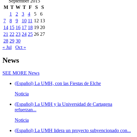
September 2015
M
T
W
T
F
S
S
1
2
3
4
5
6
7
8
9
10
11
12
13
14
15
16
17
18
19
20
21
22
23
24
25
26
27
28
29
30
« Jul
Oct »
News
SEE MORE
News
(Español) La UMH, con las Fiestas de Elche
Noticia
(Español) La UMH y la Universidad de Cartagena
refuerzan...
Noticia
(Español) La UMH lidera un proyecto subvencionado con...