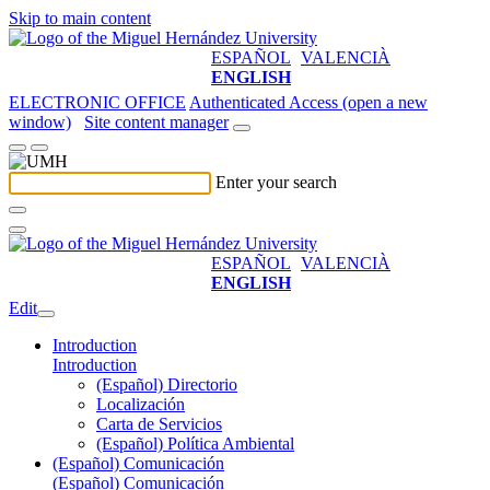
Skip to main content
ESPAÑOL
VALENCIÀ
ENGLISH
ELECTRONIC OFFICE
Authenticated Access (open a new
window)
Site content manager
Enter your search
ESPAÑOL
VALENCIÀ
ENGLISH
Edit
Introduction
Introduction
(Español) Directorio
Localización
Carta de Servicios
(Español) Política Ambiental
(Español) Comunicación
(Español) Comunicación