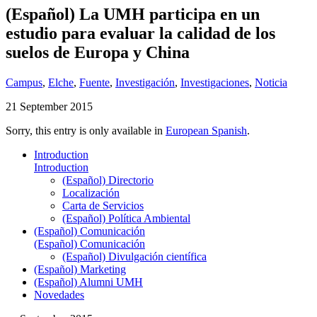
(Español) La UMH participa en un
estudio para evaluar la calidad de los
suelos de Europa y China
Campus
,
Elche
,
Fuente
,
Investigación
,
Investigaciones
,
Noticia
21 September 2015
Sorry, this entry is only available in
European Spanish
.
Introduction
Introduction
(Español) Directorio
Localización
Carta de Servicios
(Español) Política Ambiental
(Español) Comunicación
(Español) Comunicación
(Español) Divulgación científica
(Español) Marketing
(Español) Alumni UMH
Novedades