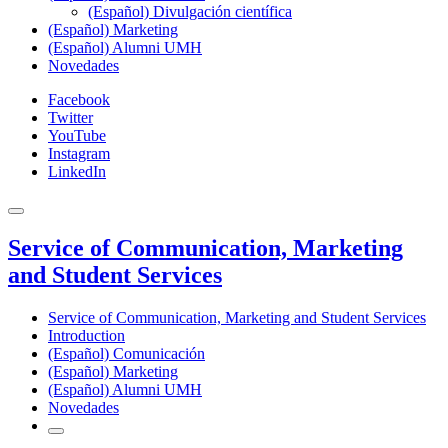
(Español) Divulgación científica
(Español) Marketing
(Español) Alumni UMH
Novedades
Facebook
Twitter
YouTube
Instagram
LinkedIn
Service of Communication, Marketing
and Student Services
Service of Communication, Marketing and Student Services
Introduction
(Español) Comunicación
(Español) Marketing
(Español) Alumni UMH
Novedades