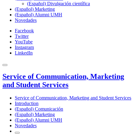
(Español) Divulgación científica
(Español) Marketing
(Español) Alumni UMH
Novedades
Facebook
Twitter
YouTube
Instagram
LinkedIn
Service of Communication, Marketing
and Student Services
Service of Communication, Marketing and Student Services
Introduction
(Español) Comunicación
(Español) Marketing
(Español) Alumni UMH
Novedades