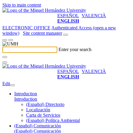
Skip to main content
ESPAÑOL
VALENCIÀ
ENGLISH
ELECTRONIC OFFICE
Authenticated Access (open a new
window)
Site content manager
Enter your search
ESPAÑOL
VALENCIÀ
ENGLISH
Edit
Introduction
Introduction
(Español) Directorio
Localización
Carta de Servicios
(Español) Política Ambiental
(Español) Comunicación
(Español) Comunicación