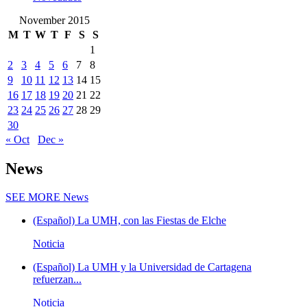
November 2015
M
T
W
T
F
S
S
1
2
3
4
5
6
7
8
9
10
11
12
13
14
15
16
17
18
19
20
21
22
23
24
25
26
27
28
29
30
« Oct
Dec »
News
SEE MORE
News
(Español) La UMH, con las Fiestas de Elche
Noticia
(Español) La UMH y la Universidad de Cartagena
refuerzan...
Noticia