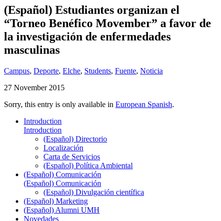
(Español) Estudiantes organizan el
“Torneo Benéfico Movember” a favor de
la investigación de enfermedades
masculinas
Campus
,
Deporte
,
Elche
,
Students
,
Fuente
,
Noticia
27 November 2015
Sorry, this entry is only available in
European Spanish
.
Introduction
Introduction
(Español) Directorio
Localización
Carta de Servicios
(Español) Política Ambiental
(Español) Comunicación
(Español) Comunicación
(Español) Divulgación científica
(Español) Marketing
(Español) Alumni UMH
Novedades