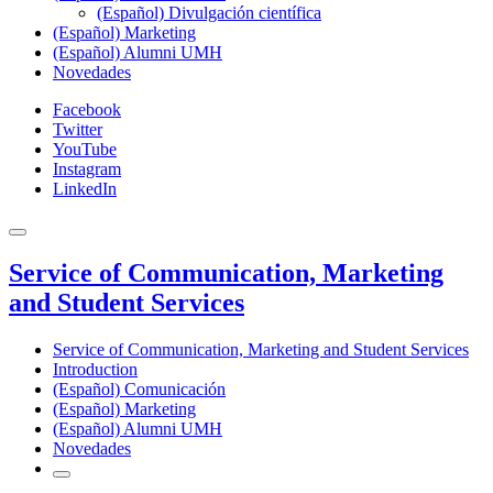
(Español) Divulgación científica
(Español) Marketing
(Español) Alumni UMH
Novedades
Facebook
Twitter
YouTube
Instagram
LinkedIn
Service of Communication, Marketing
and Student Services
Service of Communication, Marketing and Student Services
Introduction
(Español) Comunicación
(Español) Marketing
(Español) Alumni UMH
Novedades