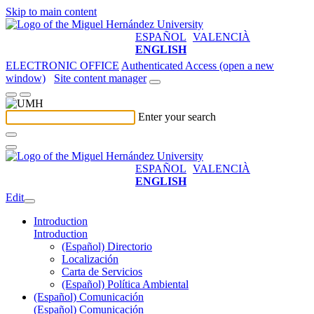
Skip to main content
ESPAÑOL
VALENCIÀ
ENGLISH
ELECTRONIC OFFICE
Authenticated Access (open a new
window)
Site content manager
Enter your search
ESPAÑOL
VALENCIÀ
ENGLISH
Edit
Introduction
Introduction
(Español) Directorio
Localización
Carta de Servicios
(Español) Política Ambiental
(Español) Comunicación
(Español) Comunicación