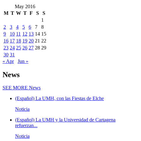
May 2016
M
T
W
T
F
S
S
1
2
3
4
5
6
7
8
9
10
11
12
13
14
15
16
17
18
19
20
21
22
23
24
25
26
27
28
29
30
31
« Apr
Jun »
News
SEE MORE
News
(Español) La UMH, con las Fiestas de Elche
Noticia
(Español) La UMH y la Universidad de Cartagena
refuerzan...
Noticia