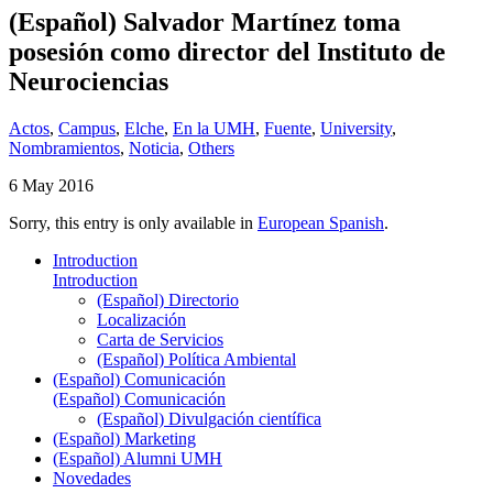
(Español) Salvador Martínez toma
posesión como director del Instituto de
Neurociencias
Actos
,
Campus
,
Elche
,
En la UMH
,
Fuente
,
University
,
Nombramientos
,
Noticia
,
Others
6 May 2016
Sorry, this entry is only available in
European Spanish
.
Introduction
Introduction
(Español) Directorio
Localización
Carta de Servicios
(Español) Política Ambiental
(Español) Comunicación
(Español) Comunicación
(Español) Divulgación científica
(Español) Marketing
(Español) Alumni UMH
Novedades