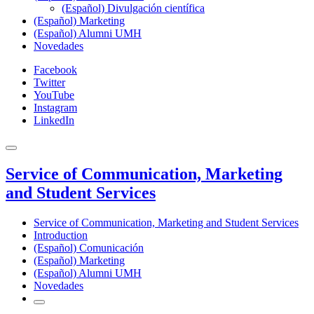
(Español) Divulgación científica
(Español) Marketing
(Español) Alumni UMH
Novedades
Facebook
Twitter
YouTube
Instagram
LinkedIn
Service of Communication, Marketing
and Student Services
Service of Communication, Marketing and Student Services
Introduction
(Español) Comunicación
(Español) Marketing
(Español) Alumni UMH
Novedades