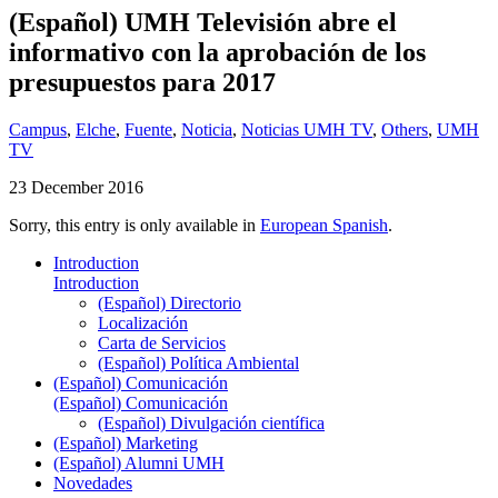
(Español) UMH Televisión abre el
informativo con la aprobación de los
presupuestos para 2017
Campus
,
Elche
,
Fuente
,
Noticia
,
Noticias UMH TV
,
Others
,
UMH
TV
23 December 2016
Sorry, this entry is only available in
European Spanish
.
Introduction
Introduction
(Español) Directorio
Localización
Carta de Servicios
(Español) Política Ambiental
(Español) Comunicación
(Español) Comunicación
(Español) Divulgación científica
(Español) Marketing
(Español) Alumni UMH
Novedades