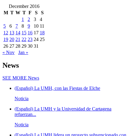
December 2016
M
T
W
T
F
S
S
1
2
3
4
5
6
7
8
9
10
11
12
13
14
15
16
17
18
19
20
21
22
23
24
25
26
27
28
29
30
31
« Nov
Jan »
News
SEE MORE
News
(Español) La UMH, con las Fiestas de Elche
Noticia
(Español) La UMH y la Universidad de Cartagena
refuerzan...
Noticia
(Español) La UMH lidera un proyecto subvencionado con...