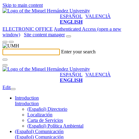
Skip to main content
ESPAÑOL
VALENCIÀ
ENGLISH
ELECTRONIC OFFICE
Authenticated Access (open a new
window)
Site content manager
Enter your search
ESPAÑOL
VALENCIÀ
ENGLISH
Edit
Introduction
Introduction
(Español) Directorio
Localización
Carta de Servicios
(Español) Política Ambiental
(Español) Comunicación
(Español) Comunicación