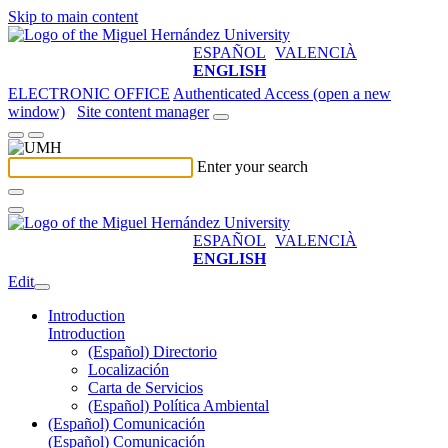
Skip to main content
ESPAÑOL
VALENCIÀ
ENGLISH
ELECTRONIC OFFICE
Authenticated Access (open a new
window)
Site content manager
Enter your search
ESPAÑOL
VALENCIÀ
ENGLISH
Edit
Introduction
Introduction
(Español) Directorio
Localización
Carta de Servicios
(Español) Política Ambiental
(Español) Comunicación
(Español) Comunicación