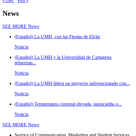
« Dec
Feb »
News
SEE MORE
News
(Español) La UMH, con las Fiestas de Elche
Noticia
(Español) La UMH y la Universidad de Cartagena
refuerzan...
Noticia
(Español) La UMH lidera un proyecto subvencionado con...
Noticia
(Español) Temperatura corporal elevada, taquicardia o...
Noticia
SEE MORE
News
Service of Communication, Marketing and Student Services