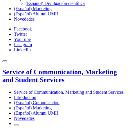
(Español) Divulgación científica
(Español) Marketing
(Español) Alumni UMH
Novedades
Facebook
Twitter
YouTube
Instagram
LinkedIn
Service of Communication, Marketing
and Student Services
Service of Communication, Marketing and Student Services
Introduction
(Español) Comunicación
(Español) Marketing
(Español) Alumni UMH
Novedades