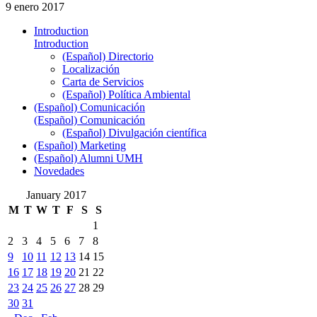
9 enero 2017
Introduction
Introduction
(Español) Directorio
Localización
Carta de Servicios
(Español) Política Ambiental
(Español) Comunicación
(Español) Comunicación
(Español) Divulgación científica
(Español) Marketing
(Español) Alumni UMH
Novedades
January 2017
M
T
W
T
F
S
S
1
2
3
4
5
6
7
8
9
10
11
12
13
14
15
16
17
18
19
20
21
22
23
24
25
26
27
28
29
30
31