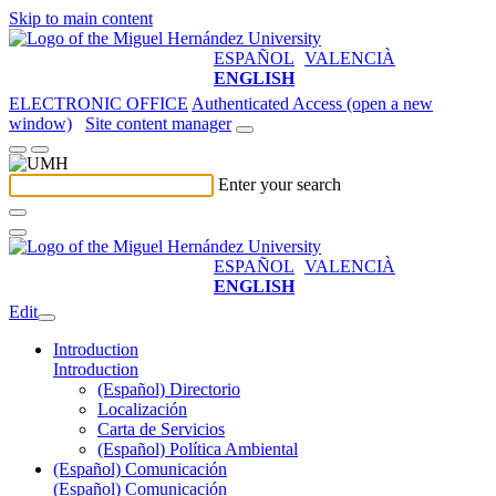
Skip to main content
ESPAÑOL
VALENCIÀ
ENGLISH
ELECTRONIC OFFICE
Authenticated Access (open a new
window)
Site content manager
Enter your search
ESPAÑOL
VALENCIÀ
ENGLISH
Edit
Introduction
Introduction
(Español) Directorio
Localización
Carta de Servicios
(Español) Política Ambiental
(Español) Comunicación
(Español) Comunicación