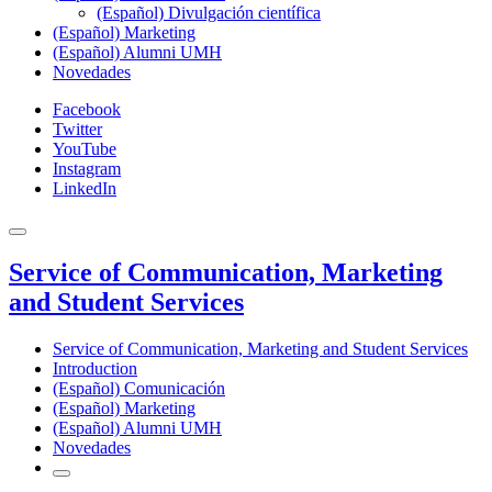
(Español) Divulgación científica
(Español) Marketing
(Español) Alumni UMH
Novedades
Facebook
Twitter
YouTube
Instagram
LinkedIn
Service of Communication, Marketing
and Student Services
Service of Communication, Marketing and Student Services
Introduction
(Español) Comunicación
(Español) Marketing
(Español) Alumni UMH
Novedades