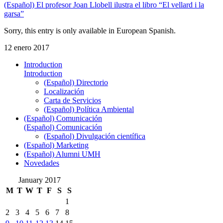
(Español) El profesor Joan Llobell ilustra el libro “El vellard i la
garsa”
Sorry, this entry is only available in European Spanish.
12 enero 2017
Introduction
Introduction
(Español) Directorio
Localización
Carta de Servicios
(Español) Política Ambiental
(Español) Comunicación
(Español) Comunicación
(Español) Divulgación científica
(Español) Marketing
(Español) Alumni UMH
Novedades
January 2017
M
T
W
T
F
S
S
1
2
3
4
5
6
7
8