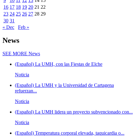
9
10
11
12
13
14
15
16
17
18
19
20
21
22
23
24
25
26
27
28
29
30
31
« Dec
Feb »
News
SEE MORE
News
(Español) La UMH, con las Fiestas de Elche
Noticia
(Español) La UMH y la Universidad de Cartagena
refuerzan...
Noticia
(Español) La UMH lidera un proyecto subvencionado con...
Noticia
(Español) Temperatura corporal elevada, taquicardia o...