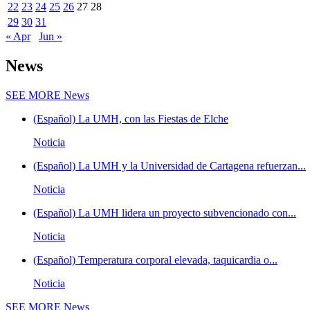
22
23
24
25
26
27
28
29
30
31
« Apr
Jun »
News
SEE MORE
News
(Español) La UMH, con las Fiestas de Elche
Noticia
(Español) La UMH y la Universidad de Cartagena refuerzan...
Noticia
(Español) La UMH lidera un proyecto subvencionado con...
Noticia
(Español) Temperatura corporal elevada, taquicardia o...
Noticia
SEE MORE
News