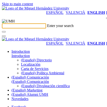
Skip to main content
ESPAÑOL
VALENCIÀ
ENGLISH
Enter your search
ESPAÑOL
VALENCIÀ
ENGLISH
Introduction
Introduction
(Español) Directorio
Localización
Carta de Servicios
(Español) Política Ambiental
(Español) Comunicación
(Español) Comunicación
(Español) Divulgación científica
(Español) Marketing
(Español) Alumni UMH
Novedades
Facebook