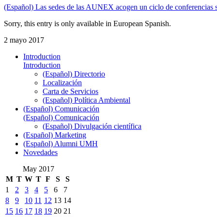
(Español) Las sedes de las AUNEX acogen un ciclo de conferencias
Sorry, this entry is only available in European Spanish.
2 mayo 2017
Introduction
Introduction
(Español) Directorio
Localización
Carta de Servicios
(Español) Política Ambiental
(Español) Comunicación
(Español) Comunicación
(Español) Divulgación científica
(Español) Marketing
(Español) Alumni UMH
Novedades
May 2017
M
T
W
T
F
S
S
1
2
3
4
5
6
7
8
9
10
11
12
13
14
15
16
17
18
19
20
21