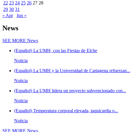
22
23
24
25
26
27
28
29
30
31
« Apr
Jun »
News
SEE MORE
News
(Español) La UMH, con las Fiestas de Elche
Noticia
(Español) La UMH y la Universidad de Cartagena refuerzan...
Noticia
(Español) La UMH lidera un proyecto subvencionado con...
Noticia
(Español) Temperatura corporal elevada, taquicardia o...
Noticia
SEE MORE
News