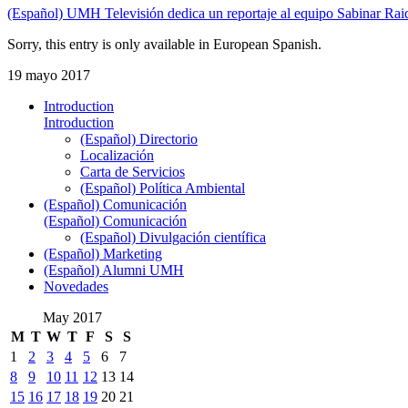
(Español) UMH Televisión dedica un reportaje al equipo Sabinar Rai
Sorry, this entry is only available in European Spanish.
19 mayo 2017
Introduction
Introduction
(Español) Directorio
Localización
Carta de Servicios
(Español) Política Ambiental
(Español) Comunicación
(Español) Comunicación
(Español) Divulgación científica
(Español) Marketing
(Español) Alumni UMH
Novedades
May 2017
M
T
W
T
F
S
S
1
2
3
4
5
6
7
8
9
10
11
12
13
14
15
16
17
18
19
20
21