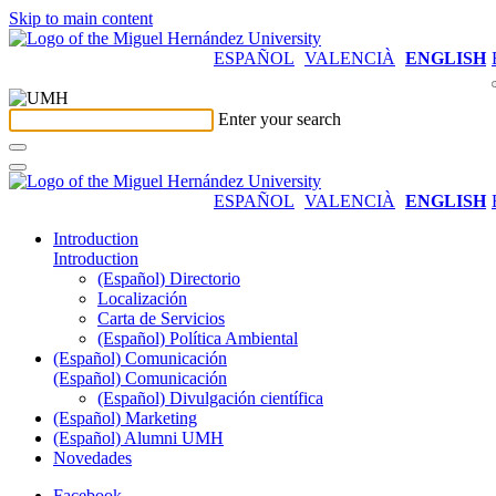
Skip to main content
ESPAÑOL
VALENCIÀ
ENGLISH
Enter your search
ESPAÑOL
VALENCIÀ
ENGLISH
Introduction
Introduction
(Español) Directorio
Localización
Carta de Servicios
(Español) Política Ambiental
(Español) Comunicación
(Español) Comunicación
(Español) Divulgación científica
(Español) Marketing
(Español) Alumni UMH
Novedades
Facebook