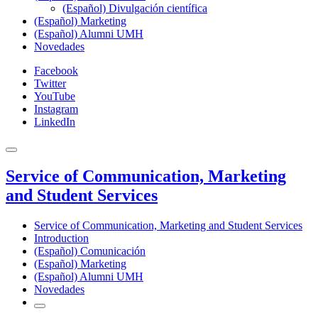
(Español) Divulgación científica
(Español) Marketing
(Español) Alumni UMH
Novedades
Facebook
Twitter
YouTube
Instagram
LinkedIn
Service of Communication, Marketing
and Student Services
Service of Communication, Marketing and Student Services
Introduction
(Español) Comunicación
(Español) Marketing
(Español) Alumni UMH
Novedades