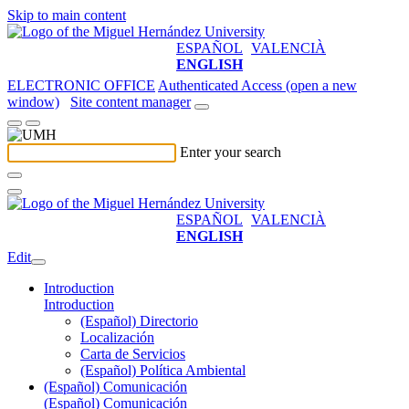
Skip to main content
ESPAÑOL
VALENCIÀ
ENGLISH
ELECTRONIC OFFICE
Authenticated Access (open a new
window)
Site content manager
Enter your search
ESPAÑOL
VALENCIÀ
ENGLISH
Edit
Introduction
Introduction
(Español) Directorio
Localización
Carta de Servicios
(Español) Política Ambiental
(Español) Comunicación
(Español) Comunicación