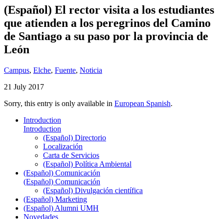
(Español) El rector visita a los estudiantes
que atienden a los peregrinos del Camino
de Santiago a su paso por la provincia de
León
Campus
,
Elche
,
Fuente
,
Noticia
21 July 2017
Sorry, this entry is only available in
European Spanish
.
Introduction
Introduction
(Español) Directorio
Localización
Carta de Servicios
(Español) Política Ambiental
(Español) Comunicación
(Español) Comunicación
(Español) Divulgación científica
(Español) Marketing
(Español) Alumni UMH
Novedades