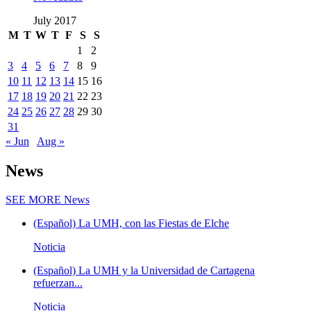
July 2017
M
T
W
T
F
S
S
1
2
3
4
5
6
7
8
9
10
11
12
13
14
15
16
17
18
19
20
21
22
23
24
25
26
27
28
29
30
31
« Jun
Aug »
News
SEE MORE
News
(Español) La UMH, con las Fiestas de Elche
Noticia
(Español) La UMH y la Universidad de Cartagena
refuerzan...
Noticia