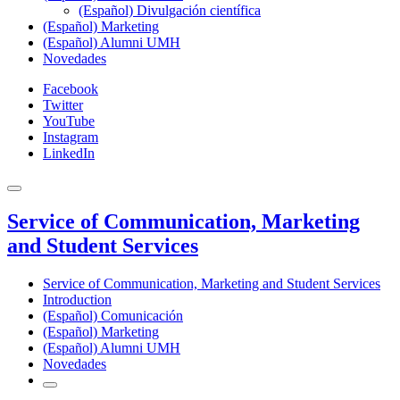
(Español) Divulgación científica
(Español) Marketing
(Español) Alumni UMH
Novedades
Facebook
Twitter
YouTube
Instagram
LinkedIn
Service of Communication, Marketing
and Student Services
Service of Communication, Marketing and Student Services
Introduction
(Español) Comunicación
(Español) Marketing
(Español) Alumni UMH
Novedades