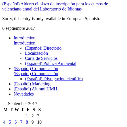
(Español) Abierto el plazo de inscripción para los cursos de
valenciano anual del Laboratorio de Idiomas
Sorry, this entry is only available in European Spanish.
6 septiembre 2017
Introduction
Introduction
(Español) Directorio
Localización
Carta de Servicios
(Español) Política Ambiental
(Español) Comunicación
(Español) Comunicación
(Español) Divulgación científica
(Español) Marketing
(Español) Alumni UMH
Novedades
September 2017
M
T
W
T
F
S
S
1
2
3
4
5
6
7
8
9
10