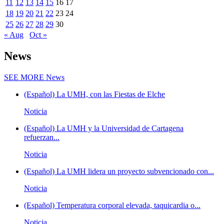
11
12
13
14
15
16
17
18
19
20
21
22
23
24
25
26
27
28
29
30
« Aug
Oct »
News
SEE MORE
News
(Español) La UMH, con las Fiestas de Elche
Noticia
(Español) La UMH y la Universidad de Cartagena
refuerzan...
Noticia
(Español) La UMH lidera un proyecto subvencionado con...
Noticia
(Español) Temperatura corporal elevada, taquicardia o...
Noticia