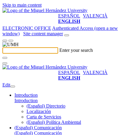
Skip to main content
ESPAÑOL
VALENCIÀ
ENGLISH
ELECTRONIC OFFICE
Authenticated Access (open a new
window)
Site content manager
Enter your search
ESPAÑOL
VALENCIÀ
ENGLISH
Edit
Introduction
Introduction
(Español) Directorio
Localización
Carta de Servicios
(Español) Política Ambiental
(Español) Comunicación
(Español) Comunicación