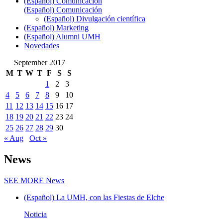
(Español) Comunicación
(Español) Comunicación
(Español) Divulgación científica
(Español) Marketing
(Español) Alumni UMH
Novedades
September 2017
M
T
W
T
F
S
S
1
2
3
4
5
6
7
8
9
10
11
12
13
14
15
16
17
18
19
20
21
22
23
24
25
26
27
28
29
30
« Aug
Oct »
News
SEE MORE
News
(Español) La UMH, con las Fiestas de Elche
Noticia