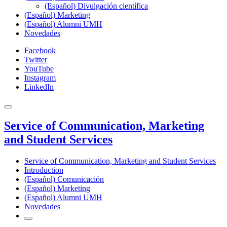
(Español) Divulgación científica
(Español) Marketing
(Español) Alumni UMH
Novedades
Facebook
Twitter
YouTube
Instagram
LinkedIn
Service of Communication, Marketing
and Student Services
Service of Communication, Marketing and Student Services
Introduction
(Español) Comunicación
(Español) Marketing
(Español) Alumni UMH
Novedades