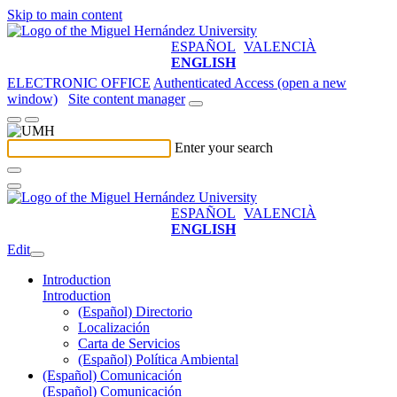
Skip to main content
ESPAÑOL
VALENCIÀ
ENGLISH
ELECTRONIC OFFICE
Authenticated Access (open a new
window)
Site content manager
Enter your search
ESPAÑOL
VALENCIÀ
ENGLISH
Edit
Introduction
Introduction
(Español) Directorio
Localización
Carta de Servicios
(Español) Política Ambiental
(Español) Comunicación
(Español) Comunicación