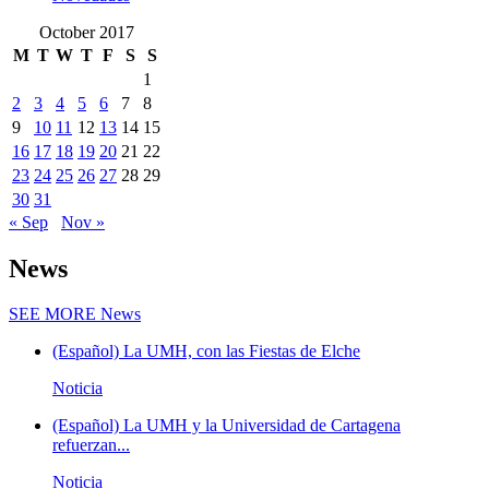
October 2017
M
T
W
T
F
S
S
1
2
3
4
5
6
7
8
9
10
11
12
13
14
15
16
17
18
19
20
21
22
23
24
25
26
27
28
29
30
31
« Sep
Nov »
News
SEE MORE
News
(Español) La UMH, con las Fiestas de Elche
Noticia
(Español) La UMH y la Universidad de Cartagena
refuerzan...
Noticia