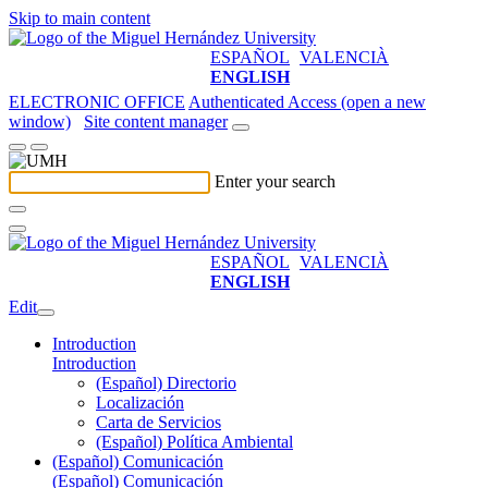
Skip to main content
ESPAÑOL
VALENCIÀ
ENGLISH
ELECTRONIC OFFICE
Authenticated Access (open a new
window)
Site content manager
Enter your search
ESPAÑOL
VALENCIÀ
ENGLISH
Edit
Introduction
Introduction
(Español) Directorio
Localización
Carta de Servicios
(Español) Política Ambiental
(Español) Comunicación
(Español) Comunicación