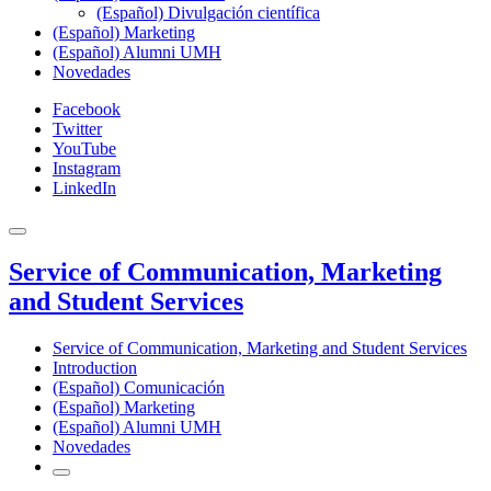
(Español) Divulgación científica
(Español) Marketing
(Español) Alumni UMH
Novedades
Facebook
Twitter
YouTube
Instagram
LinkedIn
Service of Communication, Marketing
and Student Services
Service of Communication, Marketing and Student Services
Introduction
(Español) Comunicación
(Español) Marketing
(Español) Alumni UMH
Novedades