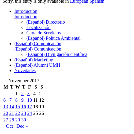
Sorry, this entry is only available in
European Spanish
.
Introduction
Introduction
(Español) Directorio
Localización
Carta de Servicios
(Español) Política Ambiental
(Español) Comunicación
(Español) Comunicación
(Español) Divulgación científica
(Español) Marketing
(Español) Alumni UMH
Novedades
November 2017
M
T
W
T
F
S
S
1
2
3
4
5
6
7
8
9
10
11
12
13
14
15
16
17
18
19
20
21
22
23
24
25
26
27
28
29
30
« Oct
Dec »