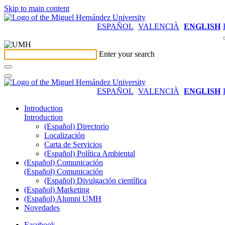
Skip to main content
ESPAÑOL
VALENCIÀ
ENGLISH
Enter your search
ESPAÑOL
VALENCIÀ
ENGLISH
Introduction
Introduction
(Español) Directorio
Localización
Carta de Servicios
(Español) Política Ambiental
(Español) Comunicación
(Español) Comunicación
(Español) Divulgación científica
(Español) Marketing
(Español) Alumni UMH
Novedades
Facebook