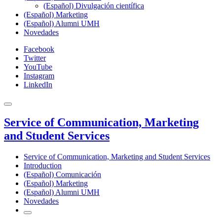
(Español) Divulgación científica
(Español) Marketing
(Español) Alumni UMH
Novedades
Facebook
Twitter
YouTube
Instagram
LinkedIn
Service of Communication, Marketing
and Student Services
Service of Communication, Marketing and Student Services
Introduction
(Español) Comunicación
(Español) Marketing
(Español) Alumni UMH
Novedades