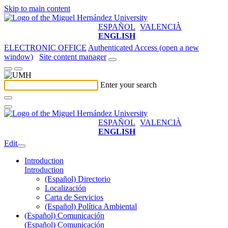
Skip to main content
ESPAÑOL
VALENCIÀ
ENGLISH
ELECTRONIC OFFICE
Authenticated Access (open a new
window)
Site content manager
Enter your search
ESPAÑOL
VALENCIÀ
ENGLISH
Edit
Introduction
Introduction
(Español) Directorio
Localización
Carta de Servicios
(Español) Política Ambiental
(Español) Comunicación
(Español) Comunicación