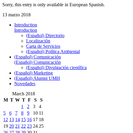
Sorry, this entry is only available in European Spanish.
13 marzo 2018
Introduction
Introduction
(Español) Directorio
Localización
Carta de Servicios
(Español) Política Ambiental
(Español) Comunicación
(Español) Comunicación
(Español) Divulgación científica
(Español) Marketing
(Español) Alumni UMH
Novedades
March 2018
M
T
W
T
F
S
S
1
2
3
4
5
6
7
8
9
10
11
12
13
14
15
16
17
18
19
20
21
22
23
24
25
26
27
28
29
30
31