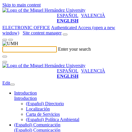
Skip to main content
ESPAÑOL
VALENCIÀ
ENGLISH
ELECTRONIC OFFICE
Authenticated Access (open a new
window)
Site content manager
Enter your search
ESPAÑOL
VALENCIÀ
ENGLISH
Edit
Introduction
Introduction
(Español) Directorio
Localización
Carta de Servicios
(Español) Política Ambiental
(Español) Comunicación
(Español) Comunicación