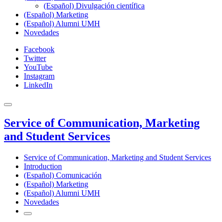
(Español) Divulgación científica
(Español) Marketing
(Español) Alumni UMH
Novedades
Facebook
Twitter
YouTube
Instagram
LinkedIn
Service of Communication, Marketing
and Student Services
Service of Communication, Marketing and Student Services
Introduction
(Español) Comunicación
(Español) Marketing
(Español) Alumni UMH
Novedades