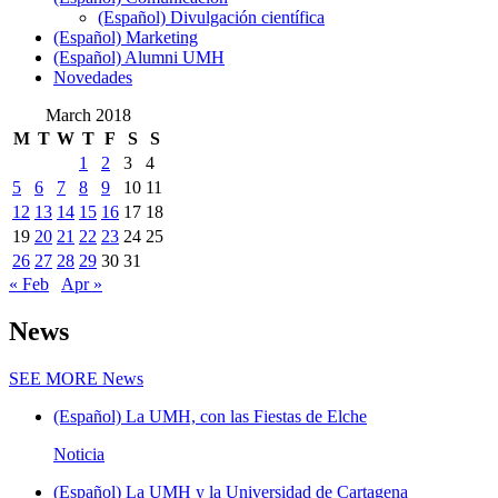
(Español) Divulgación científica
(Español) Marketing
(Español) Alumni UMH
Novedades
March 2018
M
T
W
T
F
S
S
1
2
3
4
5
6
7
8
9
10
11
12
13
14
15
16
17
18
19
20
21
22
23
24
25
26
27
28
29
30
31
« Feb
Apr »
News
SEE MORE
News
(Español) La UMH, con las Fiestas de Elche
Noticia
(Español) La UMH y la Universidad de Cartagena