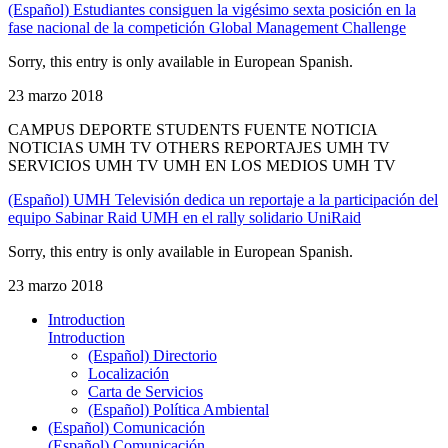
(Español) Estudiantes consiguen la vigésimo sexta posición en la
fase nacional de la competición Global Management Challenge
Sorry, this entry is only available in European Spanish.
23 marzo 2018
CAMPUS DEPORTE STUDENTS FUENTE NOTICIA
NOTICIAS UMH TV OTHERS REPORTAJES UMH TV
SERVICIOS UMH TV UMH EN LOS MEDIOS UMH TV
(Español) UMH Televisión dedica un reportaje a la participación del
equipo Sabinar Raid UMH en el rally solidario UniRaid
Sorry, this entry is only available in European Spanish.
23 marzo 2018
Introduction
Introduction
(Español) Directorio
Localización
Carta de Servicios
(Español) Política Ambiental
(Español) Comunicación
(Español) Comunicación