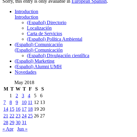
Sorry, this entry is only available in
European Spanish
.
Introduction
Introduction
(Español) Directorio
Localización
Carta de Servicios
(Español) Política Ambiental
(Español) Comunicación
(Español) Comunicación
(Español) Divulgación científica
(Español) Marketing
(Español) Alumni UMH
Novedades
May 2018
M
T
W
T
F
S
S
1
2
3
4
5
6
7
8
9
10
11
12
13
14
15
16
17
18
19
20
21
22
23
24
25
26
27
28
29
30
31
« Apr
Jun »