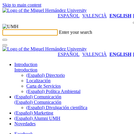
Skip to main content
ESPAÑOL
VALENCIÀ
ENGLISH
Enter your search
ESPAÑOL
VALENCIÀ
ENGLISH
Introduction
Introduction
(Español) Directorio
Localización
Carta de Servicios
(Español) Política Ambiental
(Español) Comunicación
(Español) Comunicación
(Español) Divulgación científica
(Español) Marketing
(Español) Alumni UMH
Novedades
Facebook