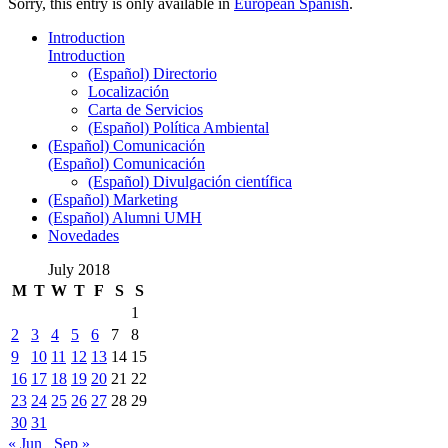
Sorry, this entry is only available in
European Spanish
.
Introduction
Introduction
(Español) Directorio
Localización
Carta de Servicios
(Español) Política Ambiental
(Español) Comunicación
(Español) Comunicación
(Español) Divulgación científica
(Español) Marketing
(Español) Alumni UMH
Novedades
July 2018
M
T
W
T
F
S
S
1
2
3
4
5
6
7
8
9
10
11
12
13
14
15
16
17
18
19
20
21
22
23
24
25
26
27
28
29
30
31
« Jun
Sep »