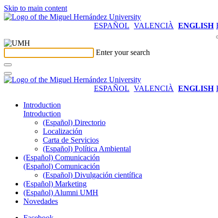
Skip to main content
ESPAÑOL
VALENCIÀ
ENGLISH
Enter your search
ESPAÑOL
VALENCIÀ
ENGLISH
Introduction
Introduction
(Español) Directorio
Localización
Carta de Servicios
(Español) Política Ambiental
(Español) Comunicación
(Español) Comunicación
(Español) Divulgación científica
(Español) Marketing
(Español) Alumni UMH
Novedades
Facebook