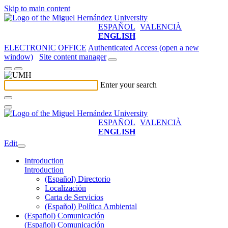
Skip to main content
ESPAÑOL
VALENCIÀ
ENGLISH
ELECTRONIC OFFICE
Authenticated Access (open a new
window)
Site content manager
Enter your search
ESPAÑOL
VALENCIÀ
ENGLISH
Edit
Introduction
Introduction
(Español) Directorio
Localización
Carta de Servicios
(Español) Política Ambiental
(Español) Comunicación
(Español) Comunicación