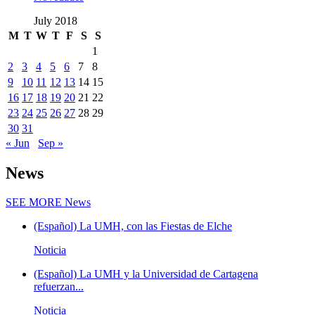
July 2018
M
T
W
T
F
S
S
1
2
3
4
5
6
7
8
9
10
11
12
13
14
15
16
17
18
19
20
21
22
23
24
25
26
27
28
29
30
31
« Jun
Sep »
News
SEE MORE
News
(Español) La UMH, con las Fiestas de Elche
Noticia
(Español) La UMH y la Universidad de Cartagena
refuerzan...
Noticia