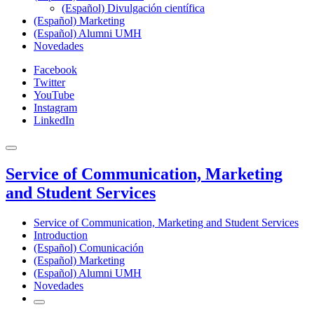
(Español) Divulgación científica
(Español) Marketing
(Español) Alumni UMH
Novedades
Facebook
Twitter
YouTube
Instagram
LinkedIn
Service of Communication, Marketing
and Student Services
Service of Communication, Marketing and Student Services
Introduction
(Español) Comunicación
(Español) Marketing
(Español) Alumni UMH
Novedades