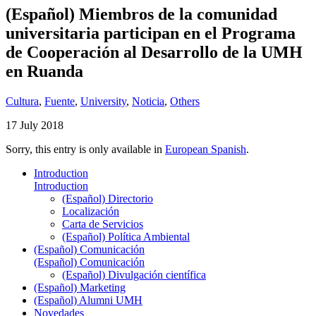
(Español) Miembros de la comunidad
universitaria participan en el Programa
de Cooperación al Desarrollo de la UMH
en Ruanda
Cultura
,
Fuente
,
University
,
Noticia
,
Others
17 July 2018
Sorry, this entry is only available in
European Spanish
.
Introduction
Introduction
(Español) Directorio
Localización
Carta de Servicios
(Español) Política Ambiental
(Español) Comunicación
(Español) Comunicación
(Español) Divulgación científica
(Español) Marketing
(Español) Alumni UMH
Novedades