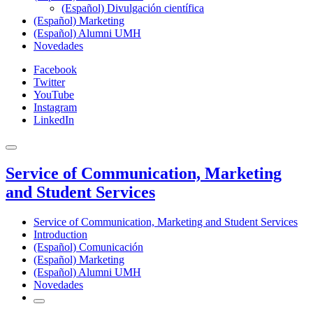
(Español) Divulgación científica
(Español) Marketing
(Español) Alumni UMH
Novedades
Facebook
Twitter
YouTube
Instagram
LinkedIn
Service of Communication, Marketing
and Student Services
Service of Communication, Marketing and Student Services
Introduction
(Español) Comunicación
(Español) Marketing
(Español) Alumni UMH
Novedades