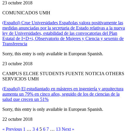
23 octubre 2018
COMUNICADOS UMH
(Español) Crue Universidades Españolas valora positivamente las
medidas anunciadas por la secretaria de Estado relativas a la nueva
ley de Universidades, estabilidad de las convocatorias del Plan
Estatal de I+D+i, Observatorio de Mujeres y Ciencia y sexenio de
Transferencia
Sorry, this entry is only available in European Spanish.
23 octubre 2018
CAMPUS ELCHE STUDENTS FUENTE NOTICIA OTHERS
SERVICIOS UMH
(Español) El estudiantado en másteres en ingeniería y arquitectura
aumenta un 79% en cinco años, seguido de los de ciencias de la
salud que crecen un 51%
Sorry, this entry is only available in European Spanish.
22 octubre 2018
« Previous
1
…
3
4
5
6
7
…
13
Next »