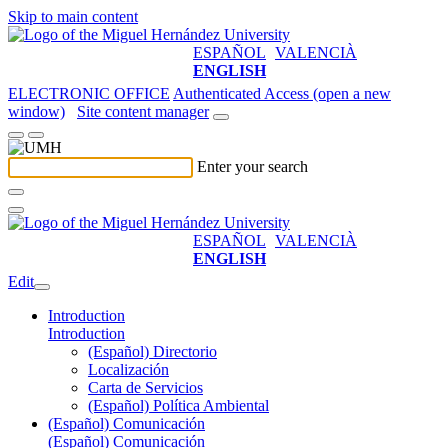
Skip to main content
ESPAÑOL
VALENCIÀ
ENGLISH
ELECTRONIC OFFICE
Authenticated Access (open a new
window)
Site content manager
Enter your search
ESPAÑOL
VALENCIÀ
ENGLISH
Edit
Introduction
Introduction
(Español) Directorio
Localización
Carta de Servicios
(Español) Política Ambiental
(Español) Comunicación
(Español) Comunicación