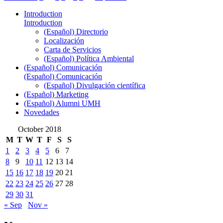
Introduction
Introduction
(Español) Directorio
Localización
Carta de Servicios
(Español) Política Ambiental
(Español) Comunicación
(Español) Comunicación
(Español) Divulgación científica
(Español) Marketing
(Español) Alumni UMH
Novedades
October 2018
M
T
W
T
F
S
S
1
2
3
4
5
6
7
8
9
10
11
12
13
14
15
16
17
18
19
20
21
22
23
24
25
26
27
28
29
30
31
« Sep
Nov »