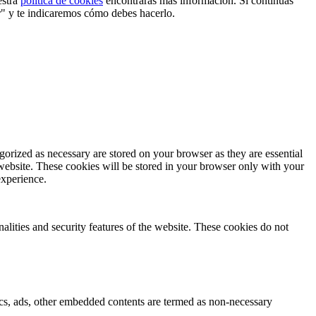
estra
política de cookies
encontrarás más información. Si continuas
r" y te indicaremos cómo debes hacerlo.
gorized as necessary are stored on your browser as they are essential
 website. These cookies will be stored in your browser only with your
experience.
nalities and security features of the website. These cookies do not
ytics, ads, other embedded contents are termed as non-necessary