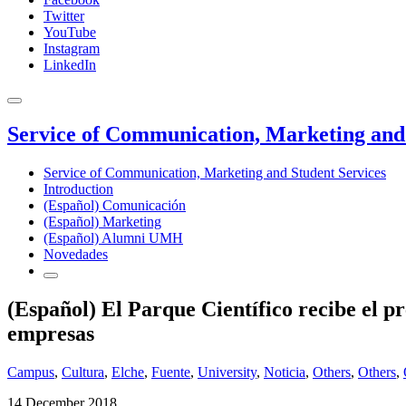
Twitter
YouTube
Instagram
LinkedIn
Service of Communication, Marketing and 
Service of Communication, Marketing and Student Services
Introduction
(Español) Comunicación
(Español) Marketing
(Español) Alumni UMH
Novedades
(Español) El Parque Científico recibe el pr
empresas
Campus
,
Cultura
,
Elche
,
Fuente
,
University
,
Noticia
,
Others
,
Others
,
14 December 2018