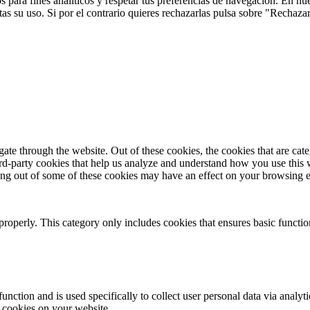
 para fines analíticos y respetar tus preferencias de navegación. En nu
s su uso. Si por el contrario quieres rechazarlas pulsa sobre "Rechaza
te through the website. Out of these cookies, the cookies that are cate
hird-party cookies that help us analyze and understand how you use this
ting out of some of these cookies may have an effect on your browsing 
properly. This category only includes cookies that ensures basic functio
function and is used specifically to collect user personal data via anal
e cookies on your website.