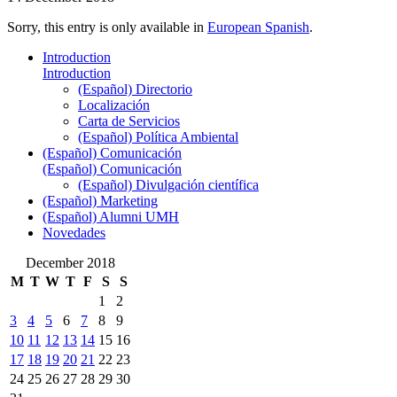
Sorry, this entry is only available in
European Spanish
.
Introduction
Introduction
(Español) Directorio
Localización
Carta de Servicios
(Español) Política Ambiental
(Español) Comunicación
(Español) Comunicación
(Español) Divulgación científica
(Español) Marketing
(Español) Alumni UMH
Novedades
December 2018
M
T
W
T
F
S
S
1
2
3
4
5
6
7
8
9
10
11
12
13
14
15
16
17
18
19
20
21
22
23
24
25
26
27
28
29
30