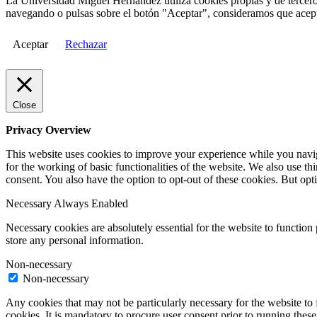
La Universidad Miguel Hernández utiliza cookies propias y de terceros
navegando o pulsas sobre el botón "Aceptar", consideramos que acepta
Aceptar
Rechazar
Close
Privacy Overview
This website uses cookies to improve your experience while you naviga
for the working of basic functionalities of the website. We also use t
consent. You also have the option to opt-out of these cookies. But op
Necessary
Always Enabled
Necessary cookies are absolutely essential for the website to function 
store any personal information.
Non-necessary
Non-necessary
Any cookies that may not be particularly necessary for the website to 
cookies. It is mandatory to procure user consent prior to running thes