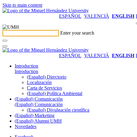
Skip to main content
ESPAÑOL
VALENCIÀ
ENGLISH
Enter your search
ESPAÑOL
VALENCIÀ
ENGLISH
Introduction
Introduction
(Español) Directorio
Localización
Carta de Servicios
(Español) Política Ambiental
(Español) Comunicación
(Español) Comunicación
(Español) Divulgación científica
(Español) Marketing
(Español) Alumni UMH
Novedades
Facebook