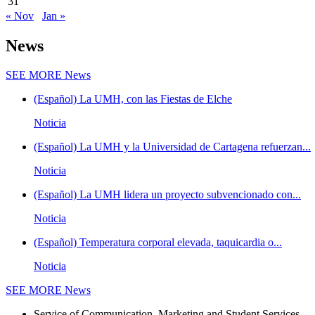
31
« Nov
Jan »
News
SEE MORE
News
(Español) La UMH, con las Fiestas de Elche
Noticia
(Español) La UMH y la Universidad de Cartagena refuerzan...
Noticia
(Español) La UMH lidera un proyecto subvencionado con...
Noticia
(Español) Temperatura corporal elevada, taquicardia o...
Noticia
SEE MORE
News
Service of Communication, Marketing and Student Services