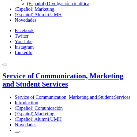
(Español) Divulgación científica
(Español) Marketing
(Español) Alumni UMH
Novedades
Facebook
Twitter
YouTube
Instagram
LinkedIn
Service of Communication, Marketing
and Student Services
Service of Communication, Marketing and Student Services
Introduction
(Español) Comunicación
(Español) Marketing
(Español) Alumni UMH
Novedades