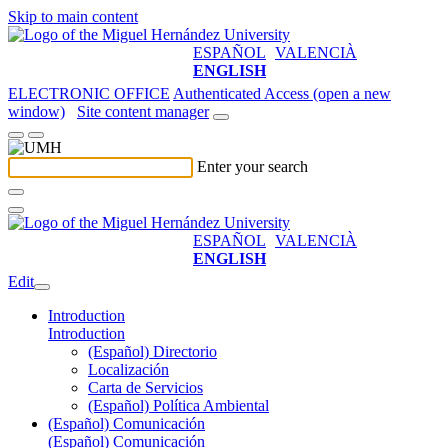
Skip to main content
ESPAÑOL
VALENCIÀ
ENGLISH
ELECTRONIC OFFICE
Authenticated Access (open a new
window)
Site content manager
Enter your search
ESPAÑOL
VALENCIÀ
ENGLISH
Edit
Introduction
Introduction
(Español) Directorio
Localización
Carta de Servicios
(Español) Política Ambiental
(Español) Comunicación
(Español) Comunicación