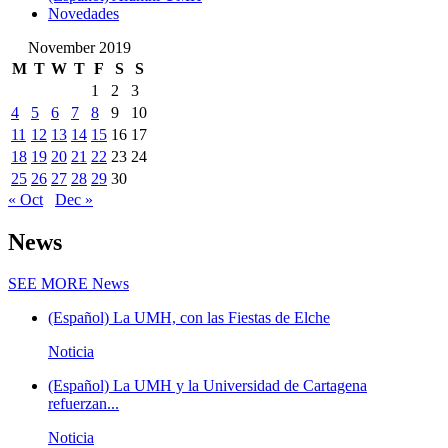
Novedades
November 2019
M
T
W
T
F
S
S
1
2
3
4
5
6
7
8
9
10
11
12
13
14
15
16
17
18
19
20
21
22
23
24
25
26
27
28
29
30
« Oct
Dec »
News
SEE MORE
News
(Español) La UMH, con las Fiestas de Elche
Noticia
(Español) La UMH y la Universidad de Cartagena
refuerzan...
Noticia