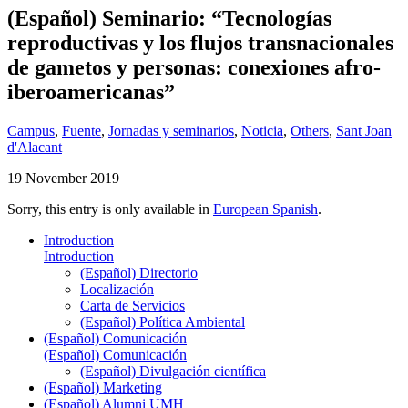
(Español) Seminario: “Tecnologías
reproductivas y los flujos transnacionales
de gametos y personas: conexiones afro-
iberoamericanas”
Campus
,
Fuente
,
Jornadas y seminarios
,
Noticia
,
Others
,
Sant Joan
d'Alacant
19 November 2019
Sorry, this entry is only available in
European Spanish
.
Introduction
Introduction
(Español) Directorio
Localización
Carta de Servicios
(Español) Política Ambiental
(Español) Comunicación
(Español) Comunicación
(Español) Divulgación científica
(Español) Marketing
(Español) Alumni UMH