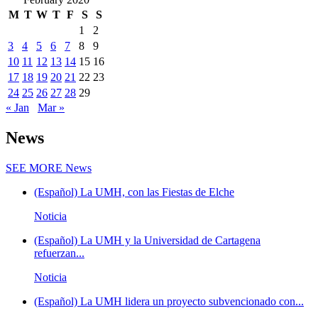
M
T
W
T
F
S
S
1
2
3
4
5
6
7
8
9
10
11
12
13
14
15
16
17
18
19
20
21
22
23
24
25
26
27
28
29
« Jan
Mar »
News
SEE MORE
News
(Español) La UMH, con las Fiestas de Elche
Noticia
(Español) La UMH y la Universidad de Cartagena
refuerzan...
Noticia
(Español) La UMH lidera un proyecto subvencionado con...