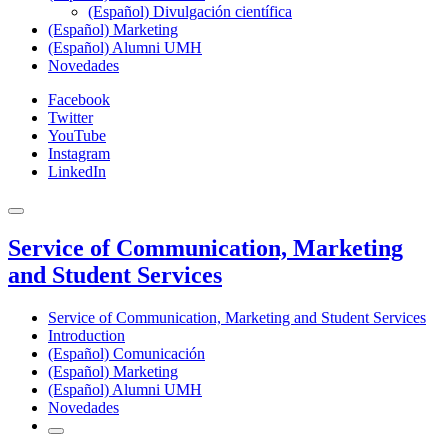
(Español) Divulgación científica
(Español) Marketing
(Español) Alumni UMH
Novedades
Facebook
Twitter
YouTube
Instagram
LinkedIn
Service of Communication, Marketing
and Student Services
Service of Communication, Marketing and Student Services
Introduction
(Español) Comunicación
(Español) Marketing
(Español) Alumni UMH
Novedades