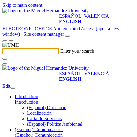
Skip to main content
ESPAÑOL
VALENCIÀ
ENGLISH
ELECTRONIC OFFICE
Authenticated Access (open a new
window)
Site content manager
Enter your search
ESPAÑOL
VALENCIÀ
ENGLISH
Edit
Introduction
Introduction
(Español) Directorio
Localización
Carta de Servicios
(Español) Política Ambiental
(Español) Comunicación
(Español) Comunicación