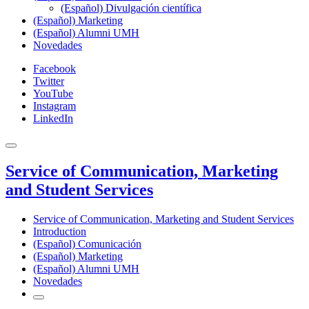
(Español) Divulgación científica
(Español) Marketing
(Español) Alumni UMH
Novedades
Facebook
Twitter
YouTube
Instagram
LinkedIn
Service of Communication, Marketing
and Student Services
Service of Communication, Marketing and Student Services
Introduction
(Español) Comunicación
(Español) Marketing
(Español) Alumni UMH
Novedades