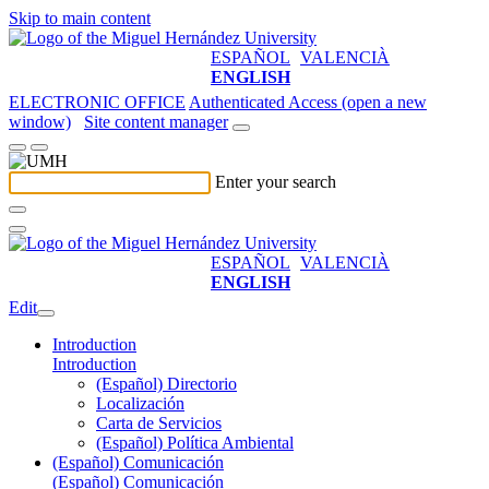
Skip to main content
ESPAÑOL
VALENCIÀ
ENGLISH
ELECTRONIC OFFICE
Authenticated Access (open a new
window)
Site content manager
Enter your search
ESPAÑOL
VALENCIÀ
ENGLISH
Edit
Introduction
Introduction
(Español) Directorio
Localización
Carta de Servicios
(Español) Política Ambiental
(Español) Comunicación
(Español) Comunicación