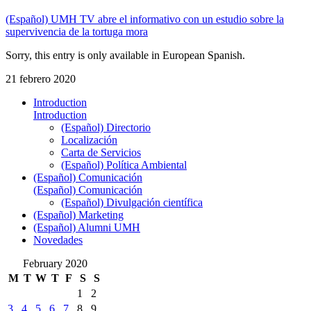
(Español) UMH TV abre el informativo con un estudio sobre la
supervivencia de la tortuga mora
Sorry, this entry is only available in European Spanish.
21 febrero 2020
Introduction
Introduction
(Español) Directorio
Localización
Carta de Servicios
(Español) Política Ambiental
(Español) Comunicación
(Español) Comunicación
(Español) Divulgación científica
(Español) Marketing
(Español) Alumni UMH
Novedades
February 2020
M
T
W
T
F
S
S
1
2
3
4
5
6
7
8
9