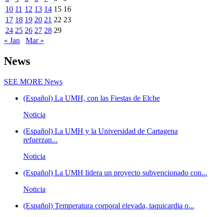
10
11
12
13
14
15
16
17
18
19
20
21
22
23
24
25
26
27
28
29
« Jan
Mar »
News
SEE MORE
News
(Español) La UMH, con las Fiestas de Elche
Noticia
(Español) La UMH y la Universidad de Cartagena
refuerzan...
Noticia
(Español) La UMH lidera un proyecto subvencionado con...
Noticia
(Español) Temperatura corporal elevada, taquicardia o...