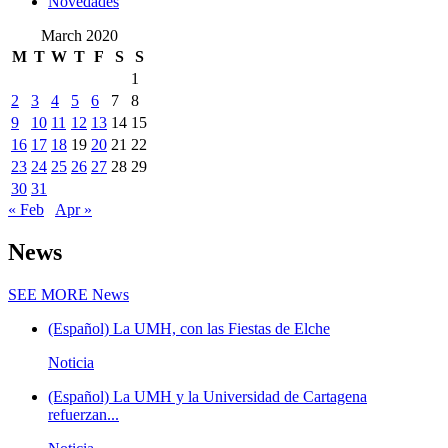
Novedades
March 2020
M
T
W
T
F
S
S
1
2
3
4
5
6
7
8
9
10
11
12
13
14
15
16
17
18
19
20
21
22
23
24
25
26
27
28
29
30
31
« Feb
Apr »
News
SEE MORE
News
(Español) La UMH, con las Fiestas de Elche
Noticia
(Español) La UMH y la Universidad de Cartagena
refuerzan...