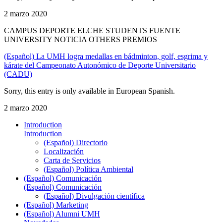
2 marzo 2020
CAMPUS DEPORTE ELCHE STUDENTS FUENTE
UNIVERSITY NOTICIA OTHERS PREMIOS
(Español) La UMH logra medallas en bádminton, golf, esgrima y
kárate del Campeonato Autonómico de Deporte Universitario
(CADU)
Sorry, this entry is only available in European Spanish.
2 marzo 2020
Introduction
Introduction
(Español) Directorio
Localización
Carta de Servicios
(Español) Política Ambiental
(Español) Comunicación
(Español) Comunicación
(Español) Divulgación científica
(Español) Marketing
(Español) Alumni UMH