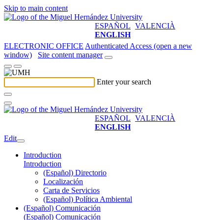
Skip to main content
ESPAÑOL
VALENCIÀ
ENGLISH
ELECTRONIC OFFICE
Authenticated Access (open a new
window)
Site content manager
Enter your search
ESPAÑOL
VALENCIÀ
ENGLISH
Edit
Introduction
Introduction
(Español) Directorio
Localización
Carta de Servicios
(Español) Política Ambiental
(Español) Comunicación
(Español) Comunicación