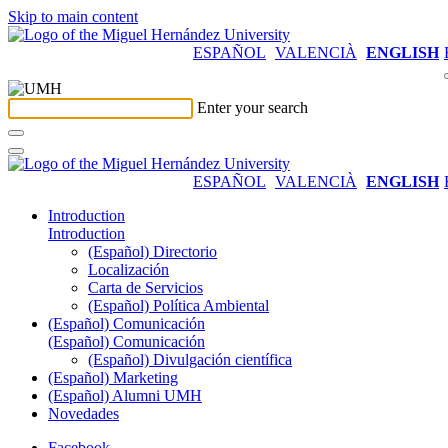
Skip to main content
ESPAÑOL
VALENCIÀ
ENGLISH
Enter your search
ESPAÑOL
VALENCIÀ
ENGLISH
Introduction
Introduction
(Español) Directorio
Localización
Carta de Servicios
(Español) Política Ambiental
(Español) Comunicación
(Español) Comunicación
(Español) Divulgación científica
(Español) Marketing
(Español) Alumni UMH
Novedades
Facebook