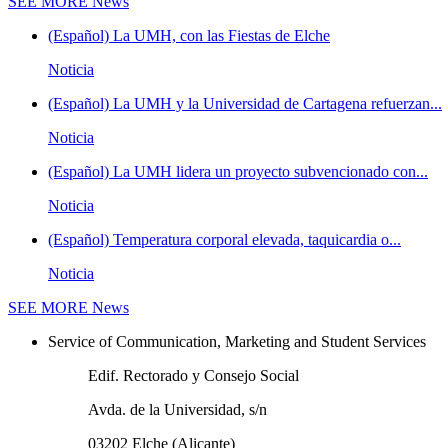
SEE MORE
News
(Español) La UMH, con las Fiestas de Elche
Noticia
(Español) La UMH y la Universidad de Cartagena refuerzan...
Noticia
(Español) La UMH lidera un proyecto subvencionado con...
Noticia
(Español) Temperatura corporal elevada, taquicardia o...
Noticia
SEE MORE
News
Service of Communication, Marketing and Student Services
Edif. Rectorado y Consejo Social
Avda. de la Universidad, s/n
03202 Elche (Alicante)