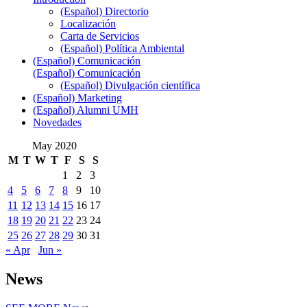
(Español) Directorio
Localización
Carta de Servicios
(Español) Política Ambiental
(Español) Comunicación
(Español) Comunicación
(Español) Divulgación científica
(Español) Marketing
(Español) Alumni UMH
Novedades
May 2020
M
T
W
T
F
S
S
1
2
3
4
5
6
7
8
9
10
11
12
13
14
15
16
17
18
19
20
21
22
23
24
25
26
27
28
29
30
31
« Apr
Jun »
News