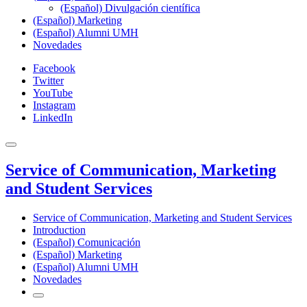
(Español) Divulgación científica
(Español) Marketing
(Español) Alumni UMH
Novedades
Facebook
Twitter
YouTube
Instagram
LinkedIn
Service of Communication, Marketing
and Student Services
Service of Communication, Marketing and Student Services
Introduction
(Español) Comunicación
(Español) Marketing
(Español) Alumni UMH
Novedades