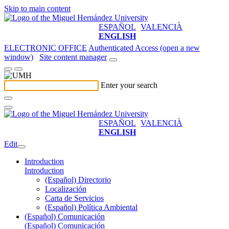
Skip to main content
ESPAÑOL
VALENCIÀ
ENGLISH
ELECTRONIC OFFICE
Authenticated Access (open a new
window)
Site content manager
Enter your search
ESPAÑOL
VALENCIÀ
ENGLISH
Edit
Introduction
Introduction
(Español) Directorio
Localización
Carta de Servicios
(Español) Política Ambiental
(Español) Comunicación
(Español) Comunicación