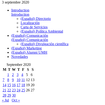
3 septiembre 2020
Introduction
Introduction
(Español) Directorio
Localización
Carta de Servicios
(Español) Política Ambiental
(Español) Comunicación
(Español) Comunicación
(Español) Divulgación científica
(Español) Marketing
(Español) Alumni UMH
Novedades
September 2020
M
T
W
T
F
S
S
1
2
3
4
5
6
7
8
9
10
11
12
13
14
15
16
17
18
19
20
21
22
23
24
25
26
27
28
29
30
« Jul
Oct »