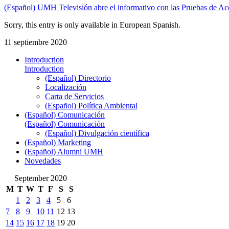
(Español) UMH Televisión abre el informativo con las Pruebas de Acc
Sorry, this entry is only available in European Spanish.
11 septiembre 2020
Introduction
Introduction
(Español) Directorio
Localización
Carta de Servicios
(Español) Política Ambiental
(Español) Comunicación
(Español) Comunicación
(Español) Divulgación científica
(Español) Marketing
(Español) Alumni UMH
Novedades
September 2020
M
T
W
T
F
S
S
1
2
3
4
5
6
7
8
9
10
11
12
13
14
15
16
17
18
19
20