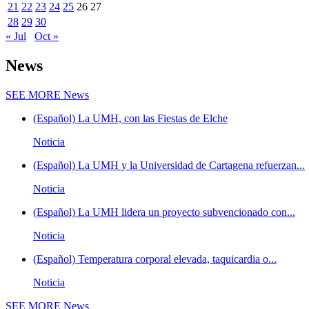
21
22
23
24
25
26
27
28
29
30
« Jul
Oct »
News
SEE MORE
News
(Español) La UMH, con las Fiestas de Elche
Noticia
(Español) La UMH y la Universidad de Cartagena refuerzan...
Noticia
(Español) La UMH lidera un proyecto subvencionado con...
Noticia
(Español) Temperatura corporal elevada, taquicardia o...
Noticia
SEE MORE
News