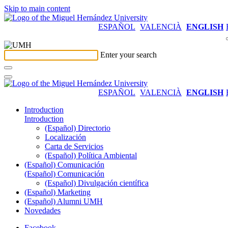
Skip to main content
ESPAÑOL
VALENCIÀ
ENGLISH
Enter your search
ESPAÑOL
VALENCIÀ
ENGLISH
Introduction
Introduction
(Español) Directorio
Localización
Carta de Servicios
(Español) Política Ambiental
(Español) Comunicación
(Español) Comunicación
(Español) Divulgación científica
(Español) Marketing
(Español) Alumni UMH
Novedades
Facebook