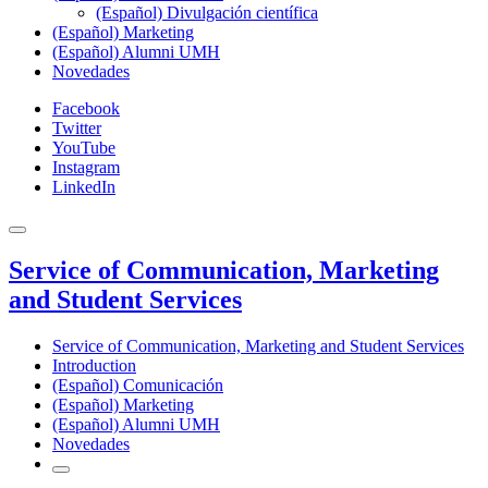
(Español) Divulgación científica
(Español) Marketing
(Español) Alumni UMH
Novedades
Facebook
Twitter
YouTube
Instagram
LinkedIn
Service of Communication, Marketing
and Student Services
Service of Communication, Marketing and Student Services
Introduction
(Español) Comunicación
(Español) Marketing
(Español) Alumni UMH
Novedades