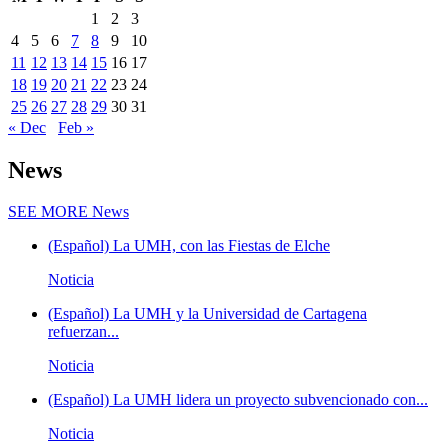
1
2
3
4
5
6
7
8
9
10
11
12
13
14
15
16
17
18
19
20
21
22
23
24
25
26
27
28
29
30
31
« Dec
Feb »
News
SEE MORE
News
(Español) La UMH, con las Fiestas de Elche
Noticia
(Español) La UMH y la Universidad de Cartagena
refuerzan...
Noticia
(Español) La UMH lidera un proyecto subvencionado con...
Noticia