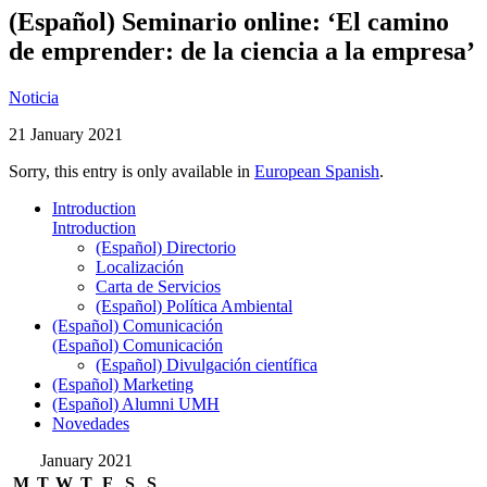
(Español) Seminario online: ‘El camino
de emprender: de la ciencia a la empresa’
Noticia
21 January 2021
Sorry, this entry is only available in
European Spanish
.
Introduction
Introduction
(Español) Directorio
Localización
Carta de Servicios
(Español) Política Ambiental
(Español) Comunicación
(Español) Comunicación
(Español) Divulgación científica
(Español) Marketing
(Español) Alumni UMH
Novedades
January 2021
M
T
W
T
F
S
S