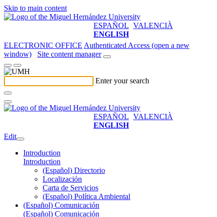
Skip to main content
ESPAÑOL
VALENCIÀ
ENGLISH
ELECTRONIC OFFICE
Authenticated Access (open a new
window)
Site content manager
Enter your search
ESPAÑOL
VALENCIÀ
ENGLISH
Edit
Introduction
Introduction
(Español) Directorio
Localización
Carta de Servicios
(Español) Política Ambiental
(Español) Comunicación
(Español) Comunicación