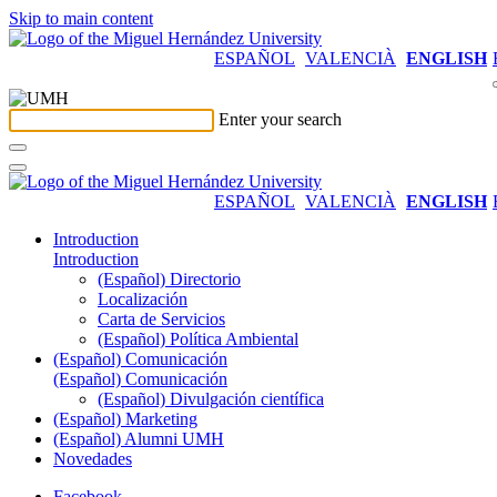
Skip to main content
ESPAÑOL
VALENCIÀ
ENGLISH
Enter your search
ESPAÑOL
VALENCIÀ
ENGLISH
Introduction
Introduction
(Español) Directorio
Localización
Carta de Servicios
(Español) Política Ambiental
(Español) Comunicación
(Español) Comunicación
(Español) Divulgación científica
(Español) Marketing
(Español) Alumni UMH
Novedades
Facebook