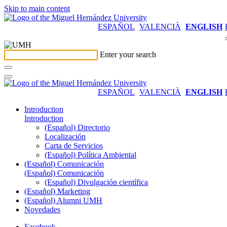
Skip to main content
ESPAÑOL
VALENCIÀ
ENGLISH
Enter your search
ESPAÑOL
VALENCIÀ
ENGLISH
Introduction
Introduction
(Español) Directorio
Localización
Carta de Servicios
(Español) Política Ambiental
(Español) Comunicación
(Español) Comunicación
(Español) Divulgación científica
(Español) Marketing
(Español) Alumni UMH
Novedades
Facebook