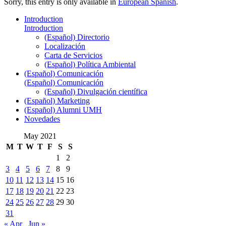
Sorry, this entry is only available in
European Spanish
.
Introduction
Introduction
(Español) Directorio
Localización
Carta de Servicios
(Español) Política Ambiental
(Español) Comunicación
(Español) Comunicación
(Español) Divulgación científica
(Español) Marketing
(Español) Alumni UMH
Novedades
May 2021
M
T
W
T
F
S
S
1
2
3
4
5
6
7
8
9
10
11
12
13
14
15
16
17
18
19
20
21
22
23
24
25
26
27
28
29
30
31
« Apr
Jun »