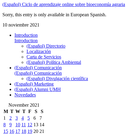
(Español) Ciclo de aprendizaje online sobre bioeconomía agraria
Sorry, this entry is only available in European Spanish.
10 noviembre 2021
Introduction
Introduction
(Español) Directorio
Localización
Carta de Servicios
(Español) Política Ambiental
(Español) Comunicación
(Español) Comunicación
(Español) Divulgación científica
(Español) Marketing
(Español) Alumni UMH
Novedades
November 2021
M
T
W
T
F
S
S
1
2
3
4
5
6
7
8
9
10
11
12
13
14
15
16
17
18
19
20
21