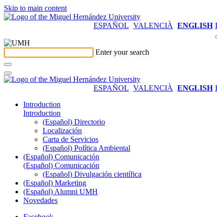
Skip to main content
ESPAÑOL
VALENCIÀ
ENGLISH
Enter your search
ESPAÑOL
VALENCIÀ
ENGLISH
Introduction
Introduction
(Español) Directorio
Localización
Carta de Servicios
(Español) Política Ambiental
(Español) Comunicación
(Español) Comunicación
(Español) Divulgación científica
(Español) Marketing
(Español) Alumni UMH
Novedades
Facebook