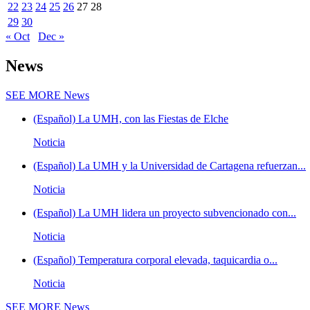
22
23
24
25
26
27
28
29
30
« Oct
Dec »
News
SEE MORE
News
(Español) La UMH, con las Fiestas de Elche
Noticia
(Español) La UMH y la Universidad de Cartagena refuerzan...
Noticia
(Español) La UMH lidera un proyecto subvencionado con...
Noticia
(Español) Temperatura corporal elevada, taquicardia o...
Noticia
SEE MORE
News