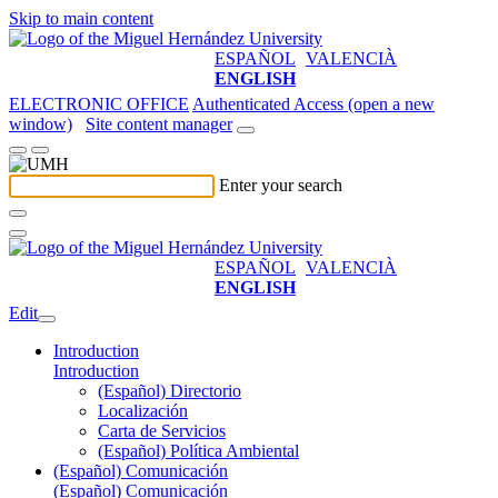
Skip to main content
ESPAÑOL
VALENCIÀ
ENGLISH
ELECTRONIC OFFICE
Authenticated Access (open a new
window)
Site content manager
Enter your search
ESPAÑOL
VALENCIÀ
ENGLISH
Edit
Introduction
Introduction
(Español) Directorio
Localización
Carta de Servicios
(Español) Política Ambiental
(Español) Comunicación
(Español) Comunicación