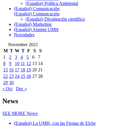
(Español) Política Ambiental
(Español) Comunicación
(Español) Comunicación
(Español) Divulgación científica
(Español) Marketing
(Español) Alumni UMH
Novedades
November 2021
M
T
W
T
F
S
S
1
2
3
4
5
6
7
8
9
10
11
12
13
14
15
16
17
18
19
20
21
22
23
24
25
26
27
28
29
30
« Oct
Dec »
News
SEE MORE
News
(Español) La UMH, con las Fiestas de Elche