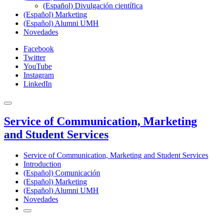
(Español) Divulgación científica
(Español) Marketing
(Español) Alumni UMH
Novedades
Facebook
Twitter
YouTube
Instagram
LinkedIn
Service of Communication, Marketing
and Student Services
Service of Communication, Marketing and Student Services
Introduction
(Español) Comunicación
(Español) Marketing
(Español) Alumni UMH
Novedades