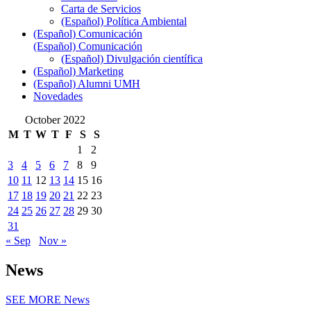
Carta de Servicios
(Español) Política Ambiental
(Español) Comunicación
(Español) Comunicación
(Español) Divulgación científica
(Español) Marketing
(Español) Alumni UMH
Novedades
October 2022
M
T
W
T
F
S
S
1
2
3
4
5
6
7
8
9
10
11
12
13
14
15
16
17
18
19
20
21
22
23
24
25
26
27
28
29
30
31
« Sep
Nov »
News
SEE MORE
News