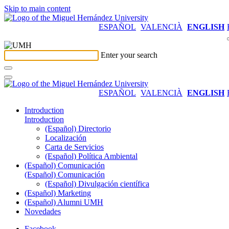
Skip to main content
ESPAÑOL
VALENCIÀ
ENGLISH
Enter your search
ESPAÑOL
VALENCIÀ
ENGLISH
Introduction
Introduction
(Español) Directorio
Localización
Carta de Servicios
(Español) Política Ambiental
(Español) Comunicación
(Español) Comunicación
(Español) Divulgación científica
(Español) Marketing
(Español) Alumni UMH
Novedades
Facebook