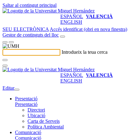
Saltar al contingut principal
ESPAÑOL
VALENCIÀ
ENGLISH
SEU ELECTRÒNICA
Accés identificat (obri en nova finestra)
Gestor de continguts del lloc
Introdueix la teua cerca
ESPAÑOL
VALENCIÀ
ENGLISH
Editar
Presentació
Presentació
Directori
Ubicació
Carta de Serveis
Política Ambiental
Comunicació
Comunicació