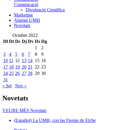
Comunicació
Divulgació Científica
Marketing
Alumni UMH
Novetats
Octubre 2022
Dl
Dt
Dc
Dj
Dv
Ds
Dg
1
2
3
4
5
6
7
8
9
10
11
12
13
14
15
16
17
18
19
20
21
22
23
24
25
26
27
28
29
30
31
« Set
Nov »
Novetats
VEURE MÉS
Novetats
(Español) La UMH, con las Fiestas de Elche