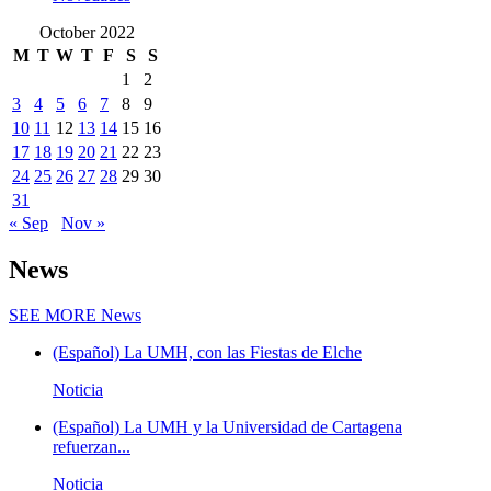
October 2022
M
T
W
T
F
S
S
1
2
3
4
5
6
7
8
9
10
11
12
13
14
15
16
17
18
19
20
21
22
23
24
25
26
27
28
29
30
31
« Sep
Nov »
News
SEE MORE
News
(Español) La UMH, con las Fiestas de Elche
Noticia
(Español) La UMH y la Universidad de Cartagena
refuerzan...
Noticia