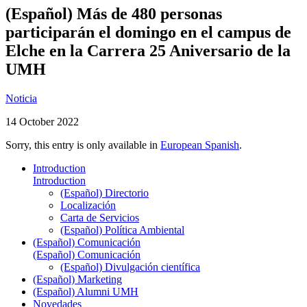
(Español) Más de 480 personas
participarán el domingo en el campus de
Elche en la Carrera 25 Aniversario de la
UMH
Noticia
14 October 2022
Sorry, this entry is only available in
European Spanish
.
Introduction
Introduction
(Español) Directorio
Localización
Carta de Servicios
(Español) Política Ambiental
(Español) Comunicación
(Español) Comunicación
(Español) Divulgación científica
(Español) Marketing
(Español) Alumni UMH
Novedades