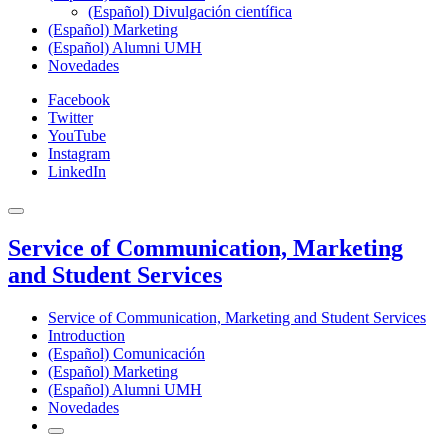
(Español) Divulgación científica
(Español) Marketing
(Español) Alumni UMH
Novedades
Facebook
Twitter
YouTube
Instagram
LinkedIn
Service of Communication, Marketing
and Student Services
Service of Communication, Marketing and Student Services
Introduction
(Español) Comunicación
(Español) Marketing
(Español) Alumni UMH
Novedades