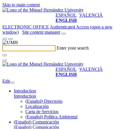
Skip to main content
ESPAÑOL
VALENCIÀ
ENGLISH
ELECTRONIC OFFICE
Authenticated Access (open a new
window)
Site content manager
Enter your search
ESPAÑOL
VALENCIÀ
ENGLISH
Edit
Introduction
Introduction
(Español) Directorio
Localización
Carta de Servicios
(Español) Política Ambiental
(Español) Comunicación
(Español) Comunicación