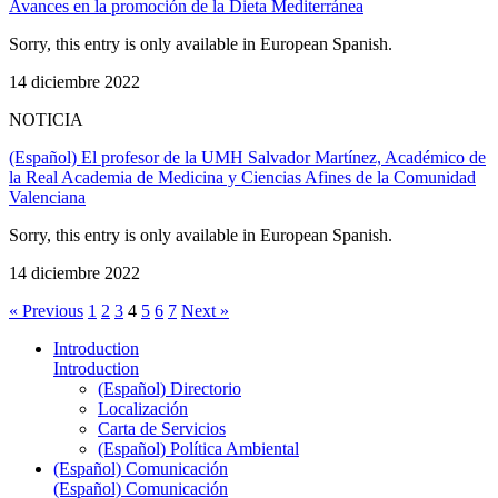
Avances en la promoción de la Dieta Mediterránea
Sorry, this entry is only available in European Spanish.
14 diciembre 2022
NOTICIA
(Español) El profesor de la UMH Salvador Martínez, Académico de
la Real Academia de Medicina y Ciencias Afines de la Comunidad
Valenciana
Sorry, this entry is only available in European Spanish.
14 diciembre 2022
« Previous
1
2
3
4
5
6
7
Next »
Introduction
Introduction
(Español) Directorio
Localización
Carta de Servicios
(Español) Política Ambiental
(Español) Comunicación
(Español) Comunicación