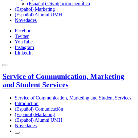
(Español) Divulgación científica
(Español) Marketing
(Español) Alumni UMH
Novedades
Facebook
Twitter
YouTube
Instagram
LinkedIn
Service of Communication, Marketing
and Student Services
Service of Communication, Marketing and Student Services
Introduction
(Español) Comunicación
(Español) Marketing
(Español) Alumni UMH
Novedades