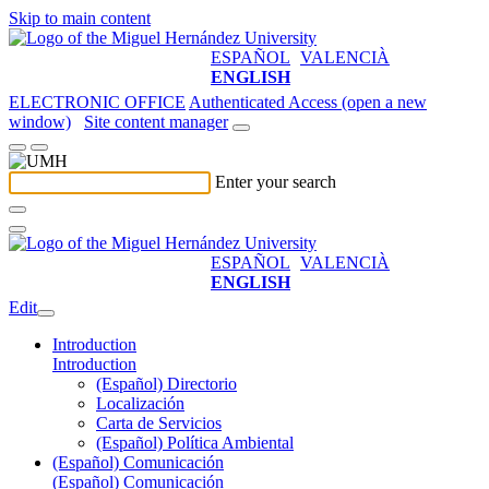
Skip to main content
ESPAÑOL
VALENCIÀ
ENGLISH
ELECTRONIC OFFICE
Authenticated Access (open a new
window)
Site content manager
Enter your search
ESPAÑOL
VALENCIÀ
ENGLISH
Edit
Introduction
Introduction
(Español) Directorio
Localización
Carta de Servicios
(Español) Política Ambiental
(Español) Comunicación
(Español) Comunicación