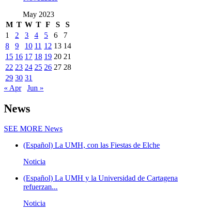
May 2023
M
T
W
T
F
S
S
1
2
3
4
5
6
7
8
9
10
11
12
13
14
15
16
17
18
19
20
21
22
23
24
25
26
27
28
29
30
31
« Apr
Jun »
News
SEE MORE
News
(Español) La UMH, con las Fiestas de Elche
Noticia
(Español) La UMH y la Universidad de Cartagena
refuerzan...
Noticia