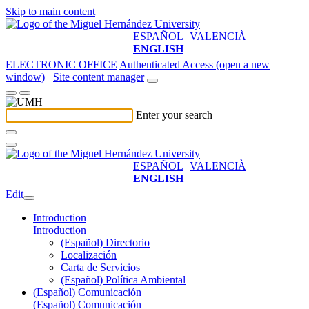
Skip to main content
ESPAÑOL
VALENCIÀ
ENGLISH
ELECTRONIC OFFICE
Authenticated Access (open a new
window)
Site content manager
Enter your search
ESPAÑOL
VALENCIÀ
ENGLISH
Edit
Introduction
Introduction
(Español) Directorio
Localización
Carta de Servicios
(Español) Política Ambiental
(Español) Comunicación
(Español) Comunicación