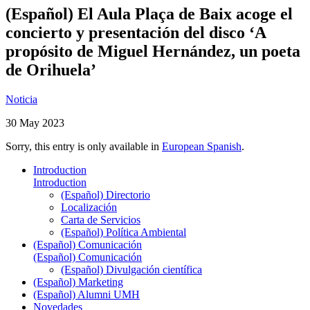
(Español) El Aula Plaça de Baix acoge el
concierto y presentación del disco ‘A
propósito de Miguel Hernández, un poeta
de Orihuela’
Noticia
30 May 2023
Sorry, this entry is only available in
European Spanish
.
Introduction
Introduction
(Español) Directorio
Localización
Carta de Servicios
(Español) Política Ambiental
(Español) Comunicación
(Español) Comunicación
(Español) Divulgación científica
(Español) Marketing
(Español) Alumni UMH
Novedades