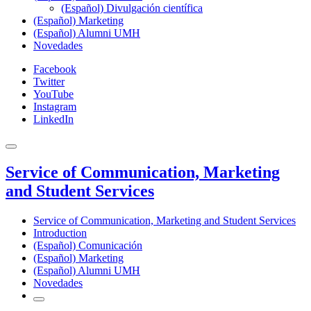
(Español) Divulgación científica
(Español) Marketing
(Español) Alumni UMH
Novedades
Facebook
Twitter
YouTube
Instagram
LinkedIn
Service of Communication, Marketing
and Student Services
Service of Communication, Marketing and Student Services
Introduction
(Español) Comunicación
(Español) Marketing
(Español) Alumni UMH
Novedades