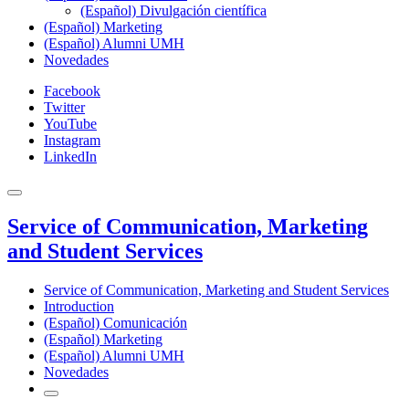
(Español) Divulgación científica
(Español) Marketing
(Español) Alumni UMH
Novedades
Facebook
Twitter
YouTube
Instagram
LinkedIn
Service of Communication, Marketing
and Student Services
Service of Communication, Marketing and Student Services
Introduction
(Español) Comunicación
(Español) Marketing
(Español) Alumni UMH
Novedades