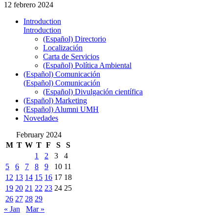
12 febrero 2024
Introduction
Introduction
(Español) Directorio
Localización
Carta de Servicios
(Español) Política Ambiental
(Español) Comunicación
(Español) Comunicación
(Español) Divulgación científica
(Español) Marketing
(Español) Alumni UMH
Novedades
February 2024
M
T
W
T
F
S
S
1
2
3
4
5
6
7
8
9
10
11
12
13
14
15
16
17
18
19
20
21
22
23
24
25
26
27
28
29
« Jan
Mar »