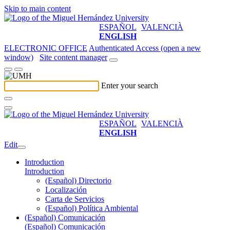
Skip to main content
ESPAÑOL
VALENCIÀ
ENGLISH
ELECTRONIC OFFICE
Authenticated Access (open a new
window)
Site content manager
Enter your search
ESPAÑOL
VALENCIÀ
ENGLISH
Edit
Introduction
Introduction
(Español) Directorio
Localización
Carta de Servicios
(Español) Política Ambiental
(Español) Comunicación
(Español) Comunicación