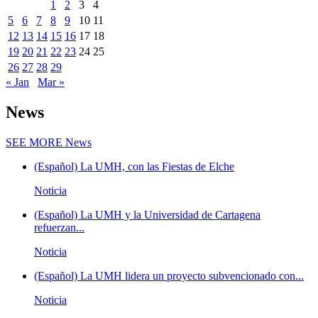
1
2
3
4
5
6
7
8
9
10
11
12
13
14
15
16
17
18
19
20
21
22
23
24
25
26
27
28
29
« Jan
Mar »
News
SEE MORE
News
(Español) La UMH, con las Fiestas de Elche
Noticia
(Español) La UMH y la Universidad de Cartagena
refuerzan...
Noticia
(Español) La UMH lidera un proyecto subvencionado con...
Noticia