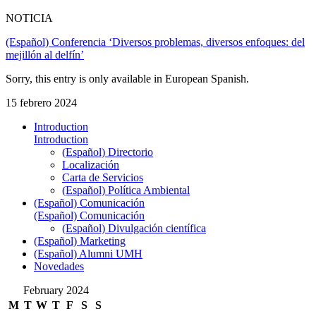
NOTICIA
(Español) Conferencia ‘Diversos problemas, diversos enfoques: del
mejillón al delfín’
Sorry, this entry is only available in European Spanish.
15 febrero 2024
Introduction
Introduction
(Español) Directorio
Localización
Carta de Servicios
(Español) Política Ambiental
(Español) Comunicación
(Español) Comunicación
(Español) Divulgación científica
(Español) Marketing
(Español) Alumni UMH
Novedades
February 2024
M
T
W
T
F
S
S