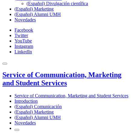
(Español) Divulgación científica
(Español) Marketing
(Español) Alumni UMH
Novedades
Facebook
Twitter
YouTube
Instagram
LinkedIn
Service of Communication, Marketing
and Student Services
Service of Communication, Marketing and Student Services
Introduction
(Español) Comunicación
(Español) Marketing
(Español) Alumni UMH
Novedades