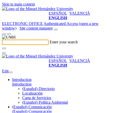
Skip to main content
ESPAÑOL
VALENCIÀ
ENGLISH
ELECTRONIC OFFICE
Authenticated Access (open a new
window)
Site content manager
Enter your search
ESPAÑOL
VALENCIÀ
ENGLISH
Edit
Introduction
Introduction
(Español) Directorio
Localización
Carta de Servicios
(Español) Política Ambiental
(Español) Comunicación
(Español) Comunicación