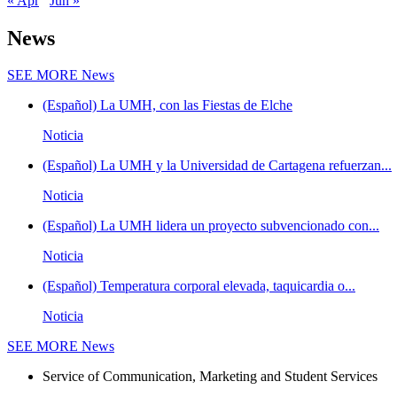
« Apr
Jun »
News
SEE MORE
News
(Español) La UMH, con las Fiestas de Elche
Noticia
(Español) La UMH y la Universidad de Cartagena refuerzan...
Noticia
(Español) La UMH lidera un proyecto subvencionado con...
Noticia
(Español) Temperatura corporal elevada, taquicardia o...
Noticia
SEE MORE
News
Service of Communication, Marketing and Student Services