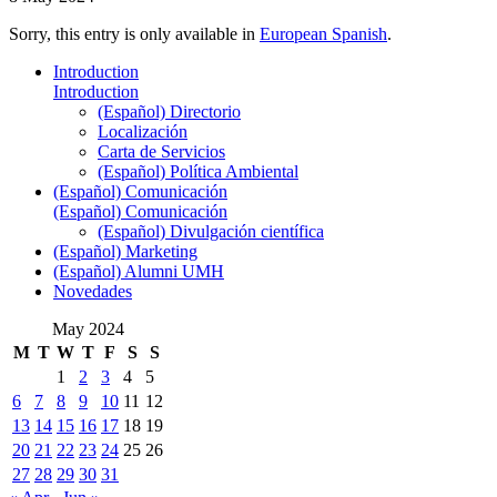
Sorry, this entry is only available in
European Spanish
.
Introduction
Introduction
(Español) Directorio
Localización
Carta de Servicios
(Español) Política Ambiental
(Español) Comunicación
(Español) Comunicación
(Español) Divulgación científica
(Español) Marketing
(Español) Alumni UMH
Novedades
May 2024
M
T
W
T
F
S
S
1
2
3
4
5
6
7
8
9
10
11
12
13
14
15
16
17
18
19
20
21
22
23
24
25
26
27
28
29
30
31