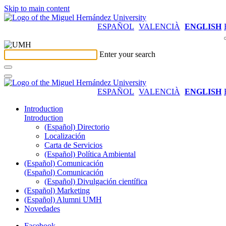
Skip to main content
ESPAÑOL
VALENCIÀ
ENGLISH
Enter your search
ESPAÑOL
VALENCIÀ
ENGLISH
Introduction
Introduction
(Español) Directorio
Localización
Carta de Servicios
(Español) Política Ambiental
(Español) Comunicación
(Español) Comunicación
(Español) Divulgación científica
(Español) Marketing
(Español) Alumni UMH
Novedades
Facebook