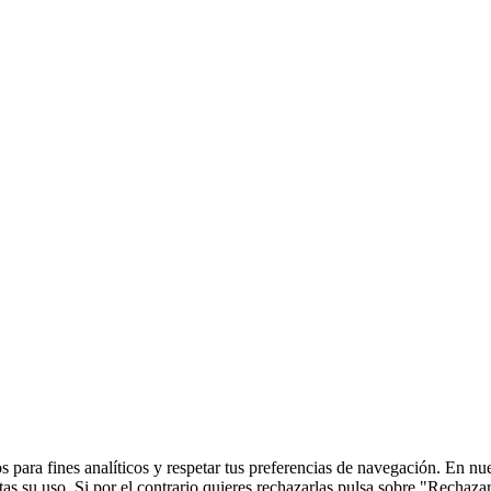
 para fines analíticos y respetar tus preferencias de navegación. En nu
s su uso. Si por el contrario quieres rechazarlas pulsa sobre "Rechaza