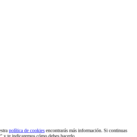
estra
política de cookies
encontrarás más información. Si continuas
r" y te indicaremos cómo debes hacerlo.