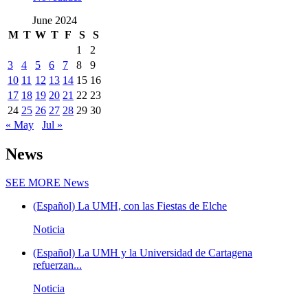
June 2024
M
T
W
T
F
S
S
1
2
3
4
5
6
7
8
9
10
11
12
13
14
15
16
17
18
19
20
21
22
23
24
25
26
27
28
29
30
« May
Jul »
News
SEE MORE
News
(Español) La UMH, con las Fiestas de Elche
Noticia
(Español) La UMH y la Universidad de Cartagena
refuerzan...
Noticia