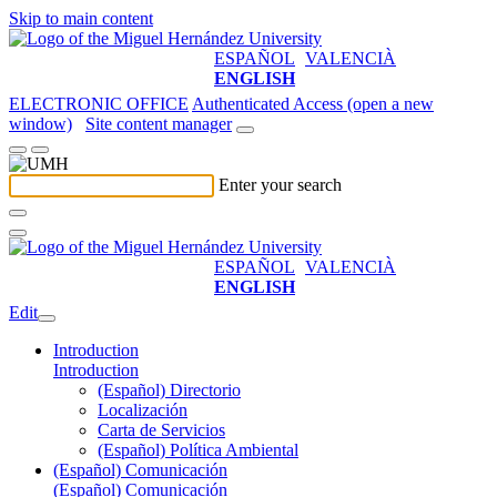
Skip to main content
ESPAÑOL
VALENCIÀ
ENGLISH
ELECTRONIC OFFICE
Authenticated Access (open a new
window)
Site content manager
Enter your search
ESPAÑOL
VALENCIÀ
ENGLISH
Edit
Introduction
Introduction
(Español) Directorio
Localización
Carta de Servicios
(Español) Política Ambiental
(Español) Comunicación
(Español) Comunicación