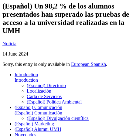
(Español) Un 98,2 % de los alumnos
presentados han superado las pruebas de
acceso a la universidad realizadas en la
UMH
Noticia
14 June 2024
Sorry, this entry is only available in
European Spanish
.
Introduction
Introduction
(Español) Directorio
Localización
Carta de Servicios
(Español) Política Ambiental
(Español) Comunicación
(Español) Comunicación
(Español) Divulgación científica
(Español) Marketing
(Español) Alumni UMH
Novedades