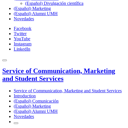
(Español) Divulgación científica
(Español) Marketing
(Español) Alumni UMH
Novedades
Facebook
Twitter
YouTube
Instagram
LinkedIn
Service of Communication, Marketing
and Student Services
Service of Communication, Marketing and Student Services
Introduction
(Español) Comunicación
(Español) Marketing
(Español) Alumni UMH
Novedades