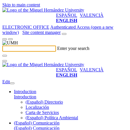
Skip to main content
ESPAÑOL
VALENCIÀ
ENGLISH
ELECTRONIC OFFICE
Authenticated Access (open a new
window)
Site content manager
Enter your search
ESPAÑOL
VALENCIÀ
ENGLISH
Edit
Introduction
Introduction
(Español) Directorio
Localización
Carta de Servicios
(Español) Política Ambiental
(Español) Comunicación
(Español) Comunicación