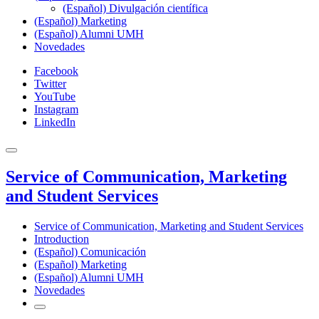
(Español) Divulgación científica
(Español) Marketing
(Español) Alumni UMH
Novedades
Facebook
Twitter
YouTube
Instagram
LinkedIn
Service of Communication, Marketing
and Student Services
Service of Communication, Marketing and Student Services
Introduction
(Español) Comunicación
(Español) Marketing
(Español) Alumni UMH
Novedades