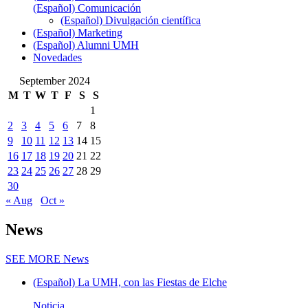
(Español) Comunicación
(Español) Divulgación científica
(Español) Marketing
(Español) Alumni UMH
Novedades
September 2024
M
T
W
T
F
S
S
1
2
3
4
5
6
7
8
9
10
11
12
13
14
15
16
17
18
19
20
21
22
23
24
25
26
27
28
29
30
« Aug
Oct »
News
SEE MORE
News
(Español) La UMH, con las Fiestas de Elche
Noticia