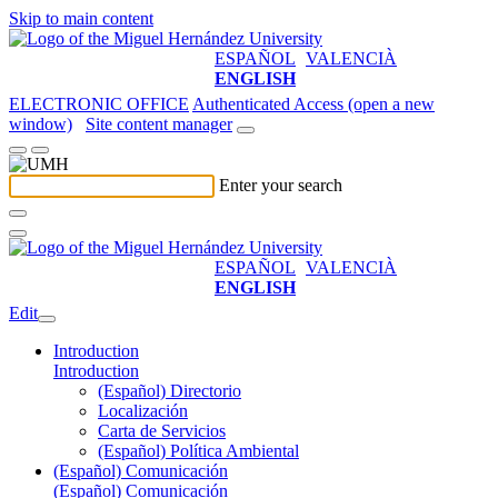
Skip to main content
ESPAÑOL
VALENCIÀ
ENGLISH
ELECTRONIC OFFICE
Authenticated Access (open a new
window)
Site content manager
Enter your search
ESPAÑOL
VALENCIÀ
ENGLISH
Edit
Introduction
Introduction
(Español) Directorio
Localización
Carta de Servicios
(Español) Política Ambiental
(Español) Comunicación
(Español) Comunicación