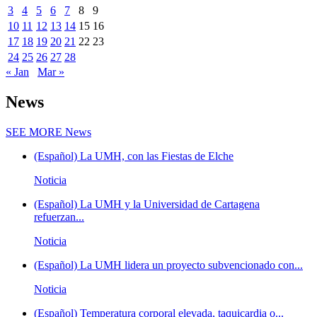
3
4
5
6
7
8
9
10
11
12
13
14
15
16
17
18
19
20
21
22
23
24
25
26
27
28
« Jan
Mar »
News
SEE MORE
News
(Español) La UMH, con las Fiestas de Elche
Noticia
(Español) La UMH y la Universidad de Cartagena
refuerzan...
Noticia
(Español) La UMH lidera un proyecto subvencionado con...
Noticia
(Español) Temperatura corporal elevada, taquicardia o...