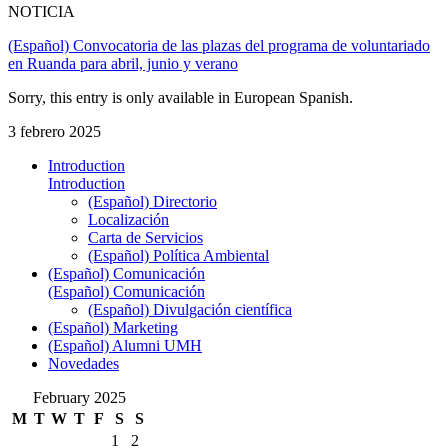
NOTICIA
(Español) Convocatoria de las plazas del programa de voluntariado
en Ruanda para abril, junio y verano
Sorry, this entry is only available in European Spanish.
3 febrero 2025
Introduction
Introduction
(Español) Directorio
Localización
Carta de Servicios
(Español) Política Ambiental
(Español) Comunicación
(Español) Comunicación
(Español) Divulgación científica
(Español) Marketing
(Español) Alumni UMH
Novedades
February 2025
M
T
W
T
F
S
S
1
2