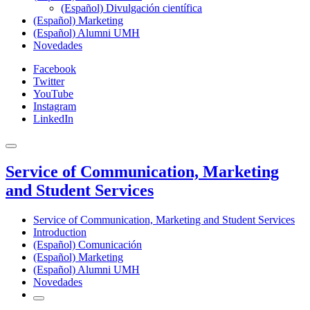
(Español) Divulgación científica
(Español) Marketing
(Español) Alumni UMH
Novedades
Facebook
Twitter
YouTube
Instagram
LinkedIn
Service of Communication, Marketing
and Student Services
Service of Communication, Marketing and Student Services
Introduction
(Español) Comunicación
(Español) Marketing
(Español) Alumni UMH
Novedades