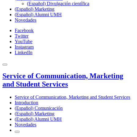
(Español) Divulgación científica
(Español) Marketing
(Español) Alumni UMH
Novedades
Facebook
Twitter
YouTube
Instagram
LinkedIn
Service of Communication, Marketing
and Student Services
Service of Communication, Marketing and Student Services
Introduction
(Español) Comunicación
(Español) Marketing
(Español) Alumni UMH
Novedades