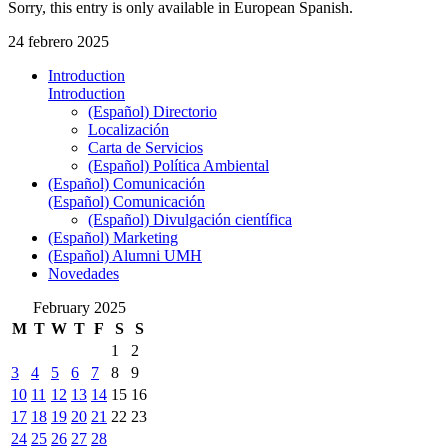
Sorry, this entry is only available in European Spanish.
24 febrero 2025
Introduction
Introduction
(Español) Directorio
Localización
Carta de Servicios
(Español) Política Ambiental
(Español) Comunicación
(Español) Comunicación
(Español) Divulgación científica
(Español) Marketing
(Español) Alumni UMH
Novedades
February 2025
M
T
W
T
F
S
S
1
2
3
4
5
6
7
8
9
10
11
12
13
14
15
16
17
18
19
20
21
22
23
24
25
26
27
28