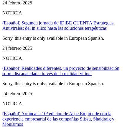
24 febrero 2025
NOTICIA
(Español) Segunda jornada de IDiBE CUENTA Estrategias
Antivirales: del in silico hasta las soluciones terapéuticas
Sorry, this entry is only available in European Spanish.
24 febrero 2025
NOTICIA
(Español) Realidades diferentes, un proyecto de sensibilización
sobre discapacidad a través de la realidad virtual
Sorry, this entry is only available in European Spanish.
24 febrero 2025
NOTICIA
(Español) Arranca la 10ª edición de Aspe Emprende con la
experiencia empresarial de las compañías Siissu, Shaidraig y
Monísimos