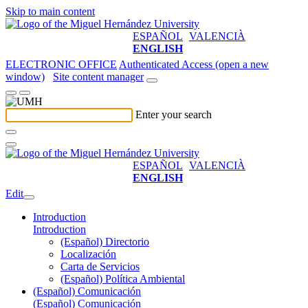
Skip to main content
ESPAÑOL
VALENCIÀ
ENGLISH
ELECTRONIC OFFICE
Authenticated Access (open a new
window)
Site content manager
Enter your search
ESPAÑOL
VALENCIÀ
ENGLISH
Edit
Introduction
Introduction
(Español) Directorio
Localización
Carta de Servicios
(Español) Política Ambiental
(Español) Comunicación
(Español) Comunicación