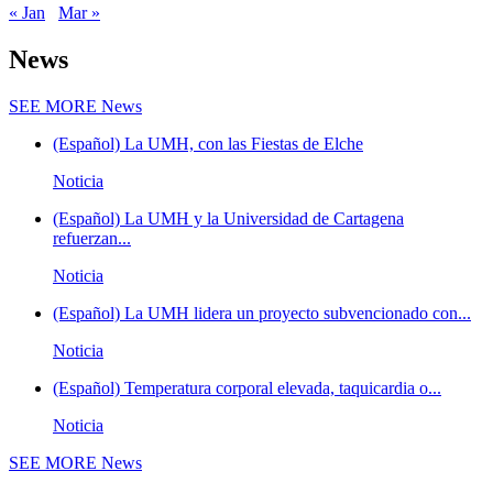
« Jan
Mar »
News
SEE MORE
News
(Español) La UMH, con las Fiestas de Elche
Noticia
(Español) La UMH y la Universidad de Cartagena
refuerzan...
Noticia
(Español) La UMH lidera un proyecto subvencionado con...
Noticia
(Español) Temperatura corporal elevada, taquicardia o...
Noticia
SEE MORE
News