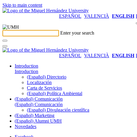
Skip to main content
ESPAÑOL
VALENCIÀ
ENGLISH
Enter your search
ESPAÑOL
VALENCIÀ
ENGLISH
Introduction
Introduction
(Español) Directorio
Localización
Carta de Servicios
(Español) Política Ambiental
(Español) Comunicación
(Español) Comunicación
(Español) Divulgación científica
(Español) Marketing
(Español) Alumni UMH
Novedades
Facebook