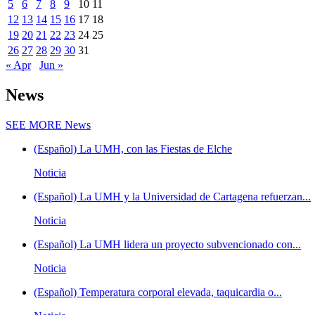
5
6
7
8
9
10
11
12
13
14
15
16
17
18
19
20
21
22
23
24
25
26
27
28
29
30
31
« Apr
Jun »
News
SEE MORE
News
(Español) La UMH, con las Fiestas de Elche
Noticia
(Español) La UMH y la Universidad de Cartagena refuerzan...
Noticia
(Español) La UMH lidera un proyecto subvencionado con...
Noticia
(Español) Temperatura corporal elevada, taquicardia o...