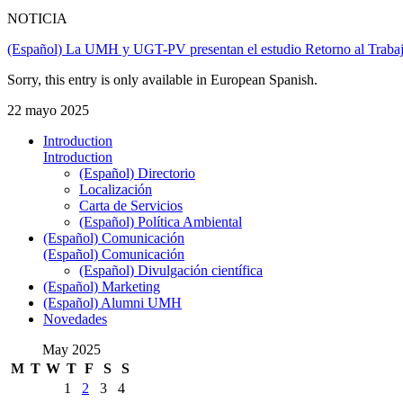
NOTICIA
(Español) La UMH y UGT-PV presentan el estudio Retorno al Trabajo 
Sorry, this entry is only available in European Spanish.
22 mayo 2025
Introduction
Introduction
(Español) Directorio
Localización
Carta de Servicios
(Español) Política Ambiental
(Español) Comunicación
(Español) Comunicación
(Español) Divulgación científica
(Español) Marketing
(Español) Alumni UMH
Novedades
May 2025
M
T
W
T
F
S
S
1
2
3
4